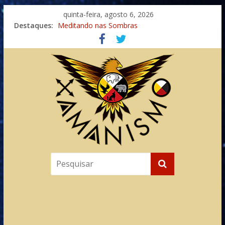
quinta-feira, agosto 6, 2026
Destaques:
Meditando nas Sombras
Autosuficiência: A Jornada do Espírito Ancestral
Xamanismo Universal
Totens – Caminho Espiritual – Crescimento
Imaginação na Cura