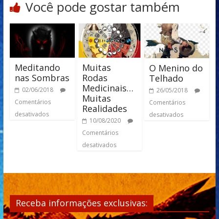
Você pode gostar também
Meditando
Muitas
O Menino do
nas Sombras
Rodas
Telhado
Medicinais…
02/06/2018
26/05/2018
Muitas
Comentários
Comentários
Realidades
desativados
desativados
10/08/2020
Comentários
desativados
Receba informações exclusivas: