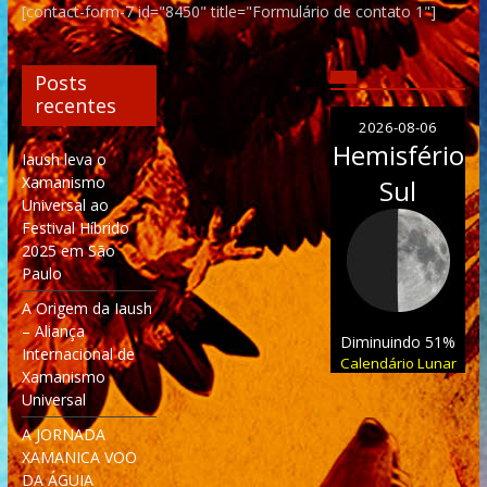
[contact-form-7 id="8450" title="Formulário de contato 1"]
Posts
recentes
2026-08-06
Hemisfério
Iaush leva o
Xamanismo
Sul
Universal ao
Festival Híbrido
2025 em São
Paulo
A Origem da Iaush
– Aliança
Diminuindo 51%
Internacional de
Calendário Lunar
Xamanismo
Universal
A JORNADA
XAMANICA VOO
DA ÁGUIA