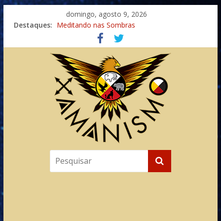
domingo, agosto 9, 2026
Destaques:
Meditando nas Sombras
Autosuficiência: A Jornada do Espírito Ancestral
Xamanismo Universal
Totens – Caminho Espiritual – Crescimento
Imaginação na Cura