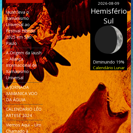
2026-08-09
Hemisfério
Iaush leva o
Xamanismo
Sul
Universal ao
Festival Híbrido
2025 em São
Paulo
A Origem da Iaush
– Aliança
Diminuindo 19%
Internacional de
Calendário Lunar
Xamanismo
Universal
A JORNADA
XAMANICA VOO
DA ÁGUIA
CALENDARIO LÉO
ARTESE 2024
Viemos Aqui – Um
Chamado à