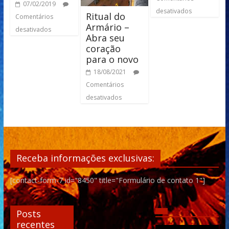
07/02/2019
desativados
Ritual do
Comentários
Armário –
desativados
Abra seu
coração
para o novo
18/08/2021
Comentários
desativados
Receba informações exclusivas:
[contact-form-7 id="8450" title="Formulário de contato 1"]
Posts
recentes