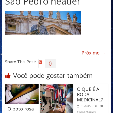
São Pedro header
Próximo →
Share This Post:
0
Você pode gostar também
O QUE É A
RODA
MEDICINAL?
30/04/2018
O boto rosa
Comentários