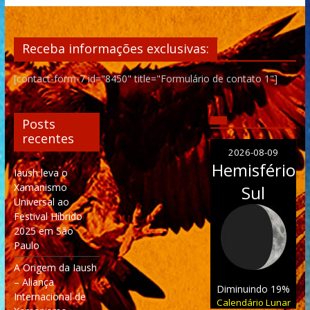
Receba informações exclusivas:
[contact-form-7 id="8450" title="Formulário de contato 1"]
Posts
recentes
2026-08-09
Hemisfério
Iaush leva o
Xamanismo
Sul
Universal ao
Festival Híbrido
2025 em São
Paulo
A Origem da Iaush
– Aliança
Diminuindo 19%
Internacional de
Calendário Lunar