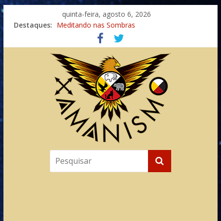
quinta-feira, agosto 6, 2026
Destaques:
Meditando nas Sombras
Autosuficiência: A Jornada do Espírito Ancestral
Xamanismo Universal
Totens – Caminho Espiritual – Crescimento
Imaginação na Cura