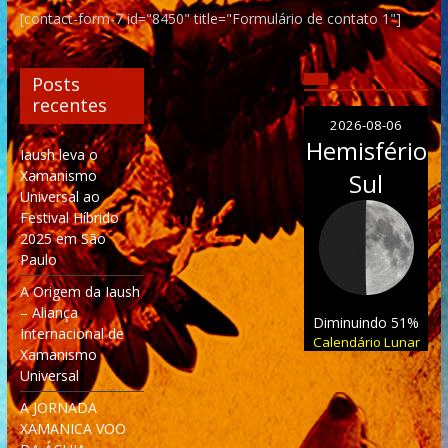
[contact-form-7 id="8450" title="Formulário de contato 1"]
Posts
recentes
2026-08-06
Hemisfério
Iaush leva o
Xamanismo
Sul
Universal ao
Festival Híbrido
2025 em São
Paulo
A Origem da Iaush
– Aliança
Diminuindo 51%
Internacional de
Calendário Lunar
Xamanismo
Universal
A JORNADA
XAMANICA VOO