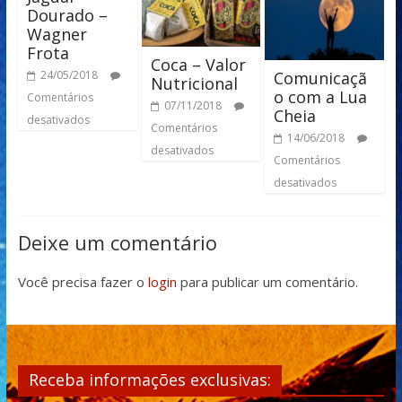
Dourado –
Wagner
Frota
Coca – Valor
Comunicaçã
24/05/2018
Nutricional
o com a Lua
Comentários
07/11/2018
Cheia
desativados
Comentários
14/06/2018
desativados
Comentários
desativados
Deixe um comentário
Você precisa fazer o
login
para publicar um comentário.
Receba informações exclusivas: