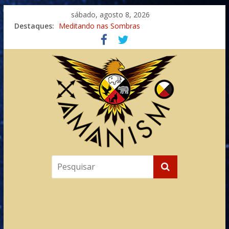
sábado, agosto 8, 2026
Destaques:
Meditando nas Sombras
Autosuficiência: A Jornada do Espírito Ancestral
Xamanismo Universal
Totens – Caminho Espiritual – Crescimento
Imaginação na Cura