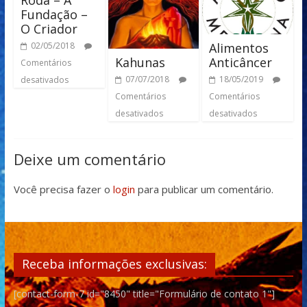
Roda – A
Fundação –
O Criador
Alimentos
02/05/2018
Kahunas
Anticâncer
Comentários
07/07/2018
18/05/2019
desativados
Comentários
Comentários
desativados
desativados
Deixe um comentário
Você precisa fazer o
login
para publicar um comentário.
Receba informações exclusivas:
[contact-form-7 id="8450" title="Formulário de contato 1"]