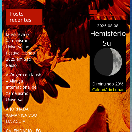
Posts
recentes
2026-08-08
Hemisfério
Iaush leva o
Xamanismo
Sul
Universal ao
Festival Híbrido
2025 em São
Paulo
A Origem da Iaush
– Aliança
Diminuindo 29%
Internacional de
Calendário Lunar
Xamanismo
Universal
A JORNADA
XAMANICA VOO
DA ÁGUIA
CALENDARIO LÉO