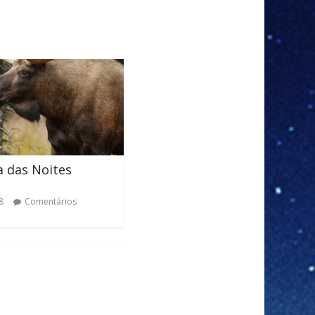
a das Noites
8
Comentários