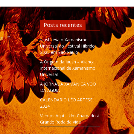
Posts recentes
to 1"]
Iaush leva o Xamanismo
Universal ao Festival Híbrido
2025 em São Paulo
A Origem da Iaush – Aliança
Internacional de Xamanismo
Universal
A JORNADA XAMANICA VOO
DA ÁGUIA
CALENDARIO LÉO ARTESE
2024
Viemos Aqui – Um Chamado à
Grande Roda da Vida