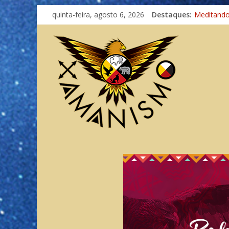
quinta-feira, agosto 6, 2026
Destaques:
Meditand
Autosufici
Xamanismo
Totens – 
Imaginaçã