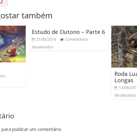
0
gostar também
Estudo de Outono – Parte 6
21/05/2018
Comentários
desativados
Roda Lu
ios
Longas
13/06/201
desativados
ário
n
para publicar um comentário.