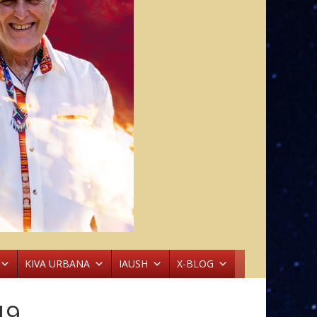
KIVA URBANA
IAUSH
X-BLOG
49