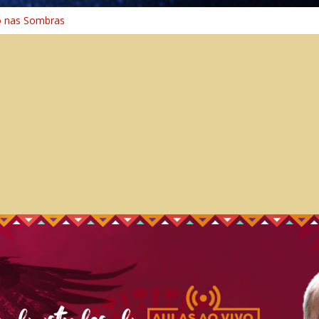
o nas Sombras
ência: A Jornada do Espírito Ancestral
 Universal
Caminho Espiritual – Crescimento
o na Cura