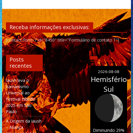
Receba informações exclusivas:
[contact-form-7 id="8450" title="Formulário de contato 1"]
Posts
recentes
2026-08-08
Hemisfério
Iaush leva o
Xamanismo
Sul
Universal ao
Festival Híbrido
2025 em São
Paulo
A Origem da Iaush
– Aliança
Diminuindo 29%