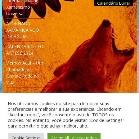
Internacional de
Calendário Lunar
Xamanismo
Universal
A JORNADA
XAMANICA VOO
DA ÁGUIA
CALENDARIO LÉO
ARTESE 2024
Viemos Aqui – Um
Chamado à
Grande Roda da
Vida
Nós utilizamos cookies no site para lembrar suas
preferencias e melhorar a sua experiência. Clicando em
“Aceitar todos”, você consente o uso de TODOS os
cookies. No entanto, você pode visitar "Cookie Settings"
Desenvolvido: Moleculas4D - Engenharia Espacial e
para permitir o que achar melhor, aho.
Tecnologia [moleculas4d.com.br]
Cookie Settings
Accept All - Aceitar todos