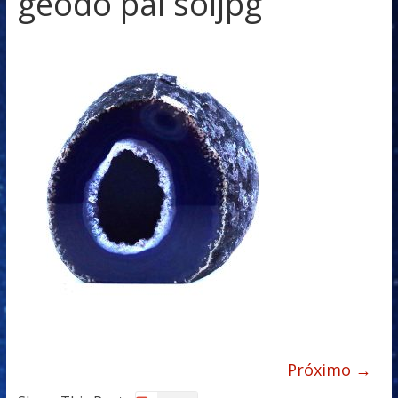
geodo pai soljpg
Próximo →