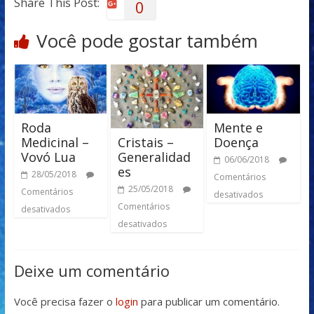
Share This Post:
0
Você pode gostar também
Roda
Mente e
Cristais –
Medicinal –
Doença
Generalidad
Vovó Lua
06/06/2018
es
28/05/2018
Comentários
25/05/2018
Comentários
desativados
Comentários
desativados
desativados
Deixe um comentário
Você precisa fazer o
login
para publicar um comentário.