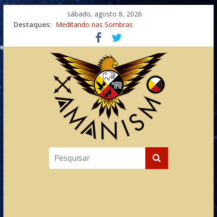
sábado, agosto 8, 2026
Destaques:
Meditando nas Sombras
Autosuficiência: A Jornada do Espírito Ancestral
Xamanismo Universal
Totens – Caminho Espiritual – Crescimento
Imaginação na Cura