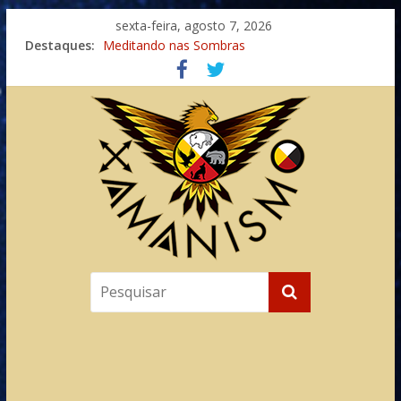
sexta-feira, agosto 7, 2026
Destaques:
Meditando nas Sombras
Autosuficiência: A Jornada do Espírito Ancestral
Xamanismo Universal
Totens – Caminho Espiritual – Crescimento
Imaginação na Cura