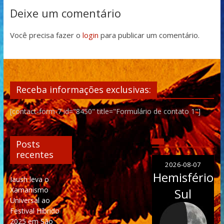
Deixe um comentário
Você precisa fazer o
login
para publicar um comentário.
Receba informações exclusivas:
[contact-form-7 id="8450" title="Formulário de contato 1"]
Posts
recentes
2026-08-07
Hemisfério
Iaush leva o
Xamanismo
Sul
Universal ao
Festival Híbrido
2025 em São