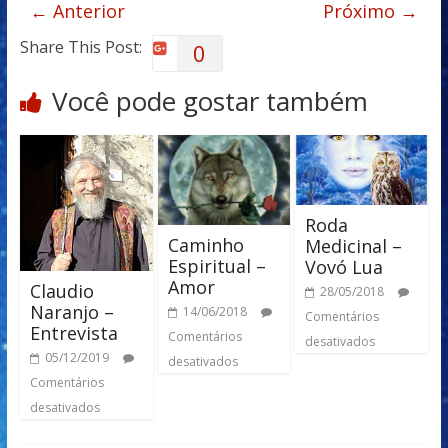
← Anterior
Próximo →
Share This Post:
0
Você pode gostar também
Roda
Caminho
Medicinal –
Espiritual –
Vovó Lua
Amor
Claudio
28/05/2018
Naranjo –
14/06/2018
Comentários
Entrevista
Comentários
desativados
05/12/2019
desativados
Comentários
desativados