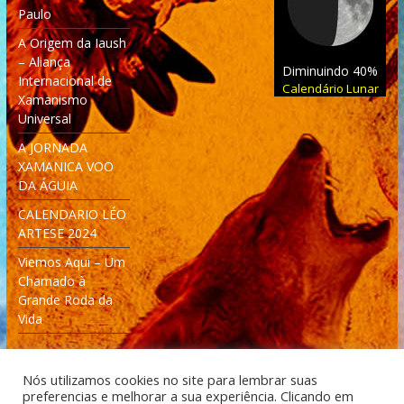
Paulo
A Origem da Iaush
– Aliança
Diminuindo 40%
Internacional de
Calendário Lunar
Xamanismo
Universal
A JORNADA
XAMANICA VOO
DA ÁGUIA
CALENDARIO LÉO
ARTESE 2024
Viemos Aqui – Um
Chamado à
Grande Roda da
Vida
Nós utilizamos cookies no site para lembrar suas
preferencias e melhorar a sua experiência. Clicando em