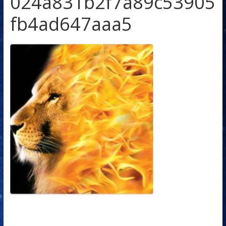
024a831b2f7a89c53905
fb4ad647aaa5