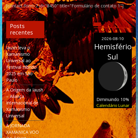
[contact-form-7 id="8450" title="Formulário de contato 1"]
Posts
recentes
2026-08-10
Hemisfério
Iaush leva o
Xamanismo
Sul
Universal ao
Festival Híbrido
2025 em São
Paulo
A Origem da Iaush
– Aliança
Diminuindo 10%
Internacional de
Calendário Lunar
Xamanismo
Universal
A JORNADA
XAMANICA VOO