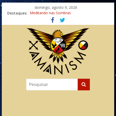
domingo, agosto 9, 2026
Destaques:
Meditando nas Sombras
Autosuficiência: A Jornada do Espírito Ancestral
Xamanismo Universal
Totens – Caminho Espiritual – Crescimento
Imaginação na Cura