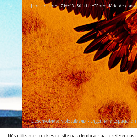
[contact-form-7 id="8450" title="Formulário de conta
Desenvolvido: Moleculas4D - Engenharia Espacial e 
Nós utilizamos cookies no site para lembrar suas preferencias 