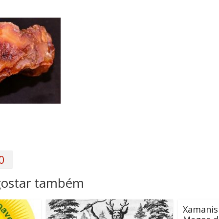
0
gostar também
Xamanis