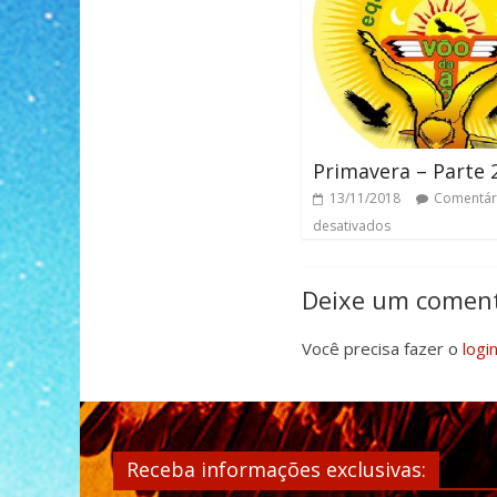
Primavera – Parte 
13/11/2018
Comentár
desativados
Deixe um coment
Você precisa fazer o
logi
Receba informações exclusivas: