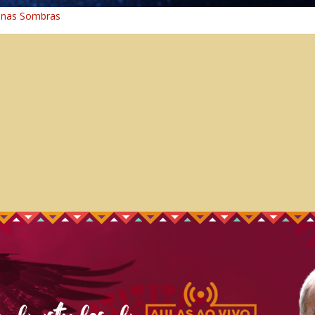
 nas Sombras
ncia: A Jornada do Espírito Ancestral
 Universal
aminho Espiritual – Crescimento
 na Cura