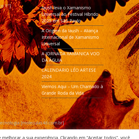
to 1"]
Iaush leva o Xamanismo
Universal ao Festival Híbrido
2025 em São Paulo
A Origem da Iaush – Aliança
Internacional de Xamanismo
Universal
A JORNADA XAMANICA VOO
DA ÁGUIA
CALENDARIO LÉO ARTESE
2024
Viemos Aqui – Um Chamado à
Grande Roda da Vida
Tecnologia [moleculas4d.com.br]
e melhorar a sua experiência. Clicando em “Aceitar todos”, você