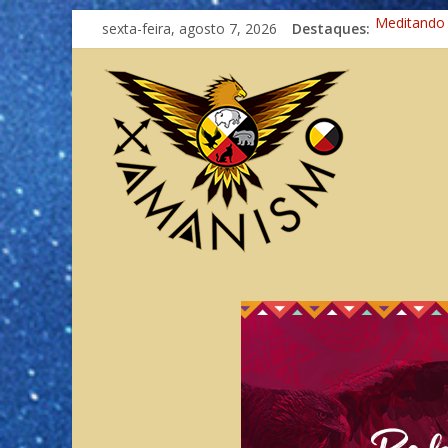
sexta-feira, agosto 7, 2026
Destaques:
Meditando
Autosuficiê
Xamanismo
Totens – C
Imaginação