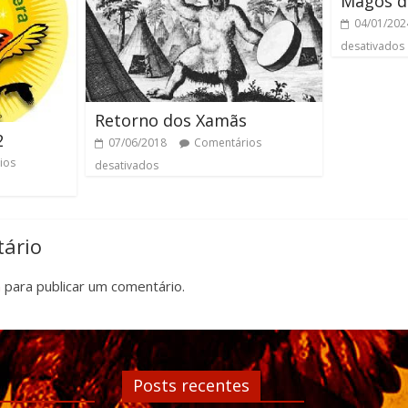
Magos d
04/01/202
desativados
Retorno dos Xamãs
2
07/06/2018
Comentários
ios
desativados
ário
n
para publicar um comentário.
Posts recentes