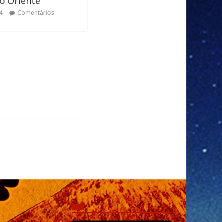
o Oriente
4
Comentários