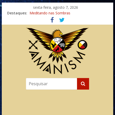
sexta-feira, agosto 7, 2026
Destaques:
Meditando nas Sombras
Autosuficiência: A Jornada do Espírito Ancestral
Xamanismo Universal
Totens – Caminho Espiritual – Crescimento
Imaginação na Cura