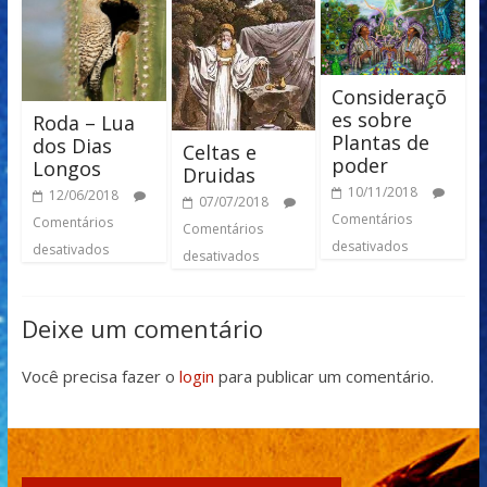
Consideraçõ
es sobre
Roda – Lua
Plantas de
dos Dias
Celtas e
poder
Longos
Druidas
10/11/2018
12/06/2018
07/07/2018
Comentários
Comentários
Comentários
desativados
desativados
desativados
Deixe um comentário
Você precisa fazer o
login
para publicar um comentário.