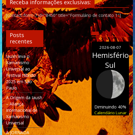
Receba informações exclusivas:
[contact-form-7 id="8450" title="Formulário de contato 1"]
Posts
recentes
2026-08-07
Hemisfério
Iaush leva o
Xamanismo
Sul
Universal ao
Festival Híbrido
2025 em São
Paulo
A Origem da Iaush
– Aliança
Diminuindo 40%
Internacional de
Calendário Lunar
Xamanismo
Universal
A JORNADA