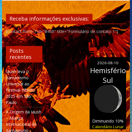
Receba informações exclusivas:
[contact-form-7 id="8450" title="Formulário de contato 1"]
Posts
recentes
2026-08-10
Hemisfério
Iaush leva o
Xamanismo
Sul
Universal ao
Festival Híbrido
2025 em São
Paulo
A Origem da Iaush
– Aliança
Diminuindo 10%
Internacional de
Calendário Lunar
Xamanismo