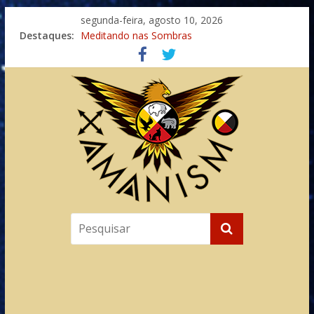
segunda-feira, agosto 10, 2026
Destaques:
Meditando nas Sombras
Autosuficiência: A Jornada do Espírito Ancestral
Xamanismo Universal
Totens – Caminho Espiritual – Crescimento
Imaginação na Cura