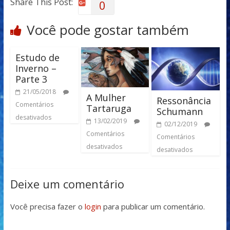
Share This Post:
0
Você pode gostar também
Estudo de
Inverno –
Parte 3
21/05/2018
A Mulher
Ressonância
Comentários
Tartaruga
Schumann
desativados
13/02/2019
02/12/2019
Comentários
Comentários
desativados
desativados
Deixe um comentário
Você precisa fazer o
login
para publicar um comentário.