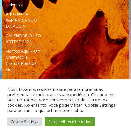
Universal
A JORNADA
XAMANICA VOO
DA ÁGUIA
CALENDARIO LÉO
ARTESE 2024
Viemos Aqui – Um
Chamado à
Grande Roda da
Vida
Nós utilizamos cookies no site para lembrar suas
preferencias e melhorar a sua experiência. Clicando em
“Aceitar todos”, você consente o uso de TODOS os
cookies. No entanto, você pode visitar "Cookie Settings"
Desenvolvido: Moleculas4D - Engenharia Espacial e
para permitir o que achar melhor, aho.
Tecnologia [moleculas4d.com.br]
Cookie Settings
Accept All - Aceitar todos