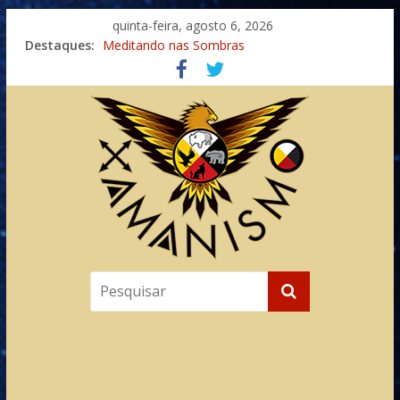
quinta-feira, agosto 6, 2026
Destaques:
Meditando nas Sombras
Autosuficiência: A Jornada do Espírito Ancestral
Xamanismo Universal
Totens – Caminho Espiritual – Crescimento
Imaginação na Cura