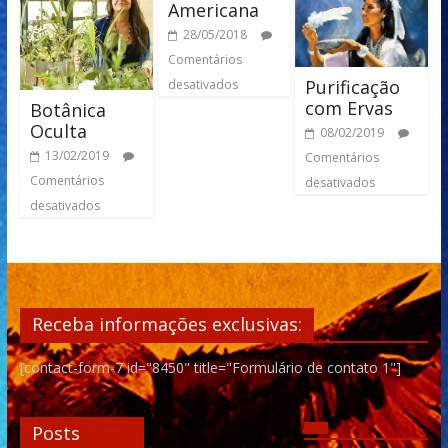
Americana
28/05/2018
Comentários
Purificação
desativados
com Ervas
Botânica
Oculta
08/02/2019
13/02/2019
Comentários
Comentários
desativados
desativados
Receba informações exclusivas:
[contact-form-7 id="8450" title="Formulário de contato 1"]
Posts