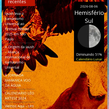
recentes
2026-08-06
Hemisfério
Iaush leva o
Xamanismo
Sul
Universal ao
Festival Híbrido
2025 em São
Paulo
A Origem da Iaush
– Aliança
Diminuindo 51%
Internacional de
Calendário Lunar
Xamanismo
Universal
A JORNADA
XAMANICA VOO
DA ÁGUIA
CALENDARIO LÉO
ARTESE 2024
Viemos Aqui – Um