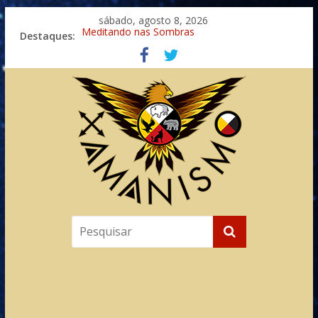
sábado, agosto 8, 2026
Destaques:
Meditando nas Sombras
Autosuficiência: A Jornada do Espírito Ancestral
Xamanismo Universal
Totens – Caminho Espiritual – Crescimento
Imaginação na Cura