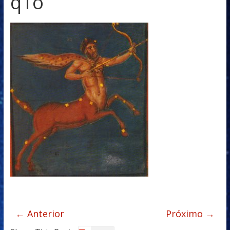
q1o
← Anterior
Próximo →