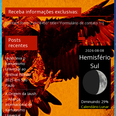
Receba informações exclusivas:
[contact-form-7 id="8450" title="Formulário de contato 1"]
Posts
recentes
2026-08-08
Hemisfério
Iaush leva o
Xamanismo
Sul
Universal ao
Festival Híbrido
2025 em São
Paulo
A Origem da Iaush
– Aliança
Diminuindo 29%
Internacional de
Calendário Lunar
Xamanismo
Universal