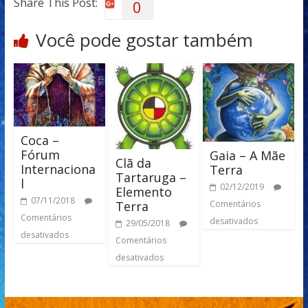
Share This Post:
0
Você pode gostar também
Coca –
Fórum
Gaia – A Mãe
Clã da
Internaciona
Terra
Tartaruga –
l
02/12/2019
Elemento
07/11/2018
Comentários
Terra
Comentários
desativados
29/05/2018
desativados
Comentários
desativados