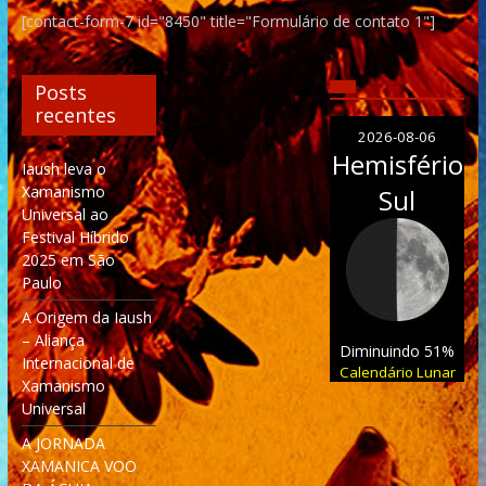
[contact-form-7 id="8450" title="Formulário de contato 1"]
Posts
recentes
2026-08-06
Hemisfério
Iaush leva o
Xamanismo
Sul
Universal ao
Festival Híbrido
2025 em São
Paulo
A Origem da Iaush
– Aliança
Diminuindo 51%
Internacional de
Calendário Lunar
Xamanismo
Universal
A JORNADA
XAMANICA VOO