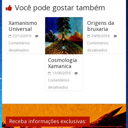
Você pode gostar também
Xamanismo
Origens da
Universal
bruxaria
22/12/2019
24/05/2018
Comentários
Comentários
desativados
desativados
Cosmologia
Xamanica
13/06/2018
Comentários
desativados
Receba informações exclusivas: