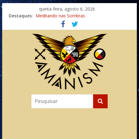
quinta-feira, agosto 6, 2026
Destaques:
Meditando nas Sombras
Autosuficiência: A Jornada do Espírito Ancestral
Xamanismo Universal
Totens – Caminho Espiritual – Crescimento
Imaginação na Cura