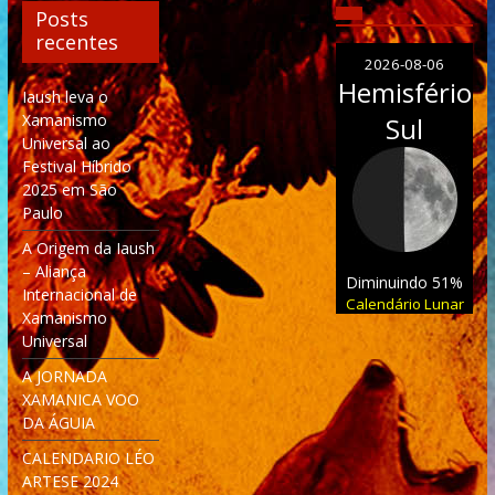
Posts
recentes
2026-08-06
Hemisfério
Iaush leva o
Xamanismo
Sul
Universal ao
Festival Híbrido
2025 em São
Paulo
A Origem da Iaush
– Aliança
Diminuindo 51%
Internacional de
Calendário Lunar
Xamanismo
Universal
A JORNADA
XAMANICA VOO
DA ÁGUIA
CALENDARIO LÉO
ARTESE 2024