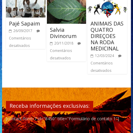
Pajé Sapaim
ANIMAIS DAS
Salvia
QUATRO
26/09/2017
Divinorum
DIREÇOES
Comentários
NA RODA
20/11/2018
desativados
MEDICINAL
Comentários
12/03/2024
desativados
Comentários
desativados
Receba informações exclusivas:
[contact-form-7 id="8450" title="Formulário de contato 1"]