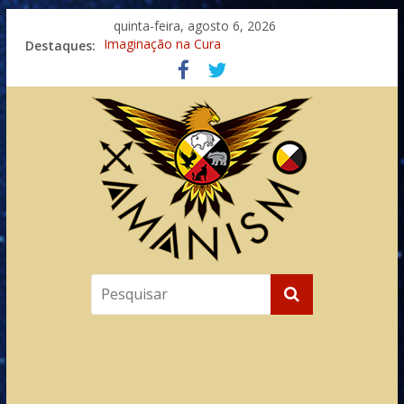
quinta-feira, agosto 6, 2026
Destaques:
Imaginação na Cura
Meditando nas Sombras
Autosuficiência: A Jornada do Espírito Ancestral
Xamanismo Universal
Totens – Caminho Espiritual – Crescimento