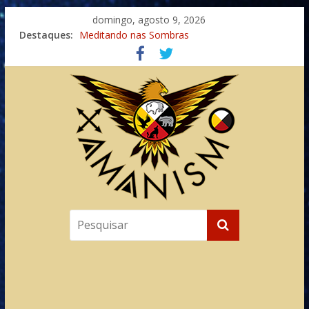
domingo, agosto 9, 2026
Destaques:
Meditando nas Sombras
Autosuficiência: A Jornada do Espírito Ancestral
Xamanismo Universal
Totens – Caminho Espiritual – Crescimento
Imaginação na Cura