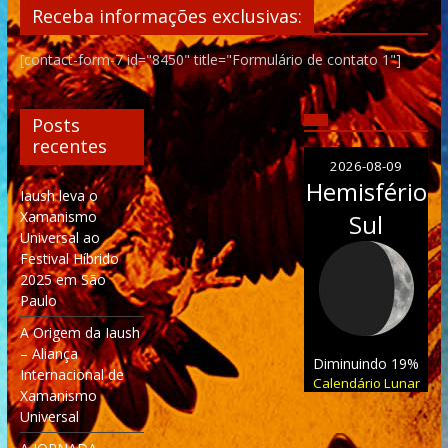
Receba informações exclusivas:
[contact-form-7 id="8450" title="Formulário de contato 1"]
Posts
recentes
2026-08-09
Hemisfério
Iaush leva o
Xamanismo
Sul
Universal ao
Festival Híbrido
2025 em São
Paulo
A Origem da Iaush
– Aliança
Diminuindo 19%
Internacional de
Calendário Lunar
Xamanismo
Universal