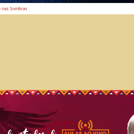
o nas Sombras
ência: A Jornada do Espírito Ancestral
 Universal
Caminho Espiritual – Crescimento
o na Cura