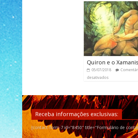
Quiron e o Xaman
05/07/2018
Comentár
desativados
Receba informações exclusivas:
[contact-form-7 id="8450" title="Formulário de conta