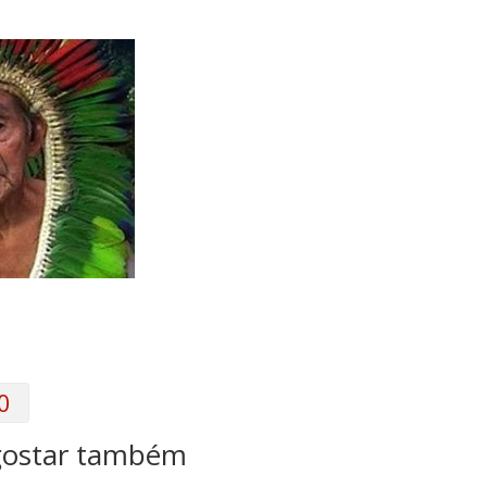
0
gostar também