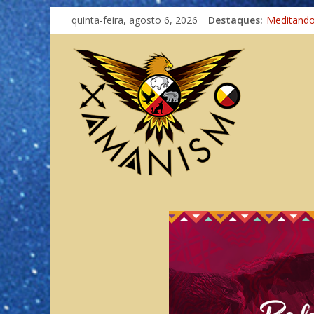
quinta-feira, agosto 6, 2026
Destaques:
Meditand
Autosufici
Xamanismo
Totens – 
Imaginaçã