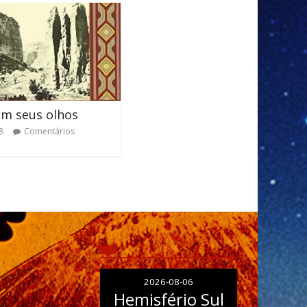
m seus olhos
8
Comentários
2026-08-06
Hemisfério Sul