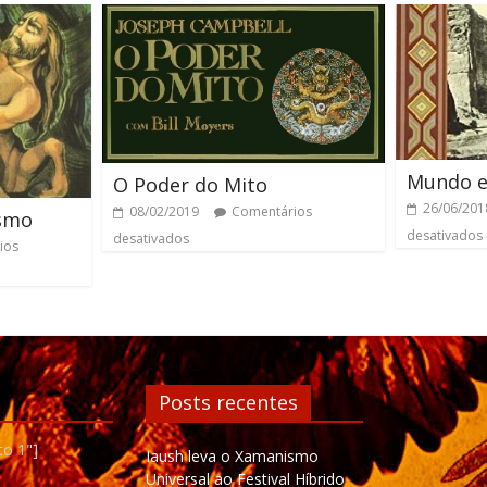
Mundo e
O Poder do Mito
26/06/201
08/02/2019
Comentários
ismo
desativados
desativados
ios
Posts recentes
to 1"]
Iaush leva o Xamanismo
Universal ao Festival Híbrido