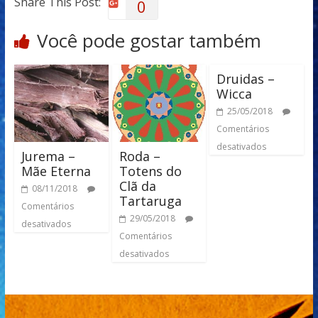
Share This Post:
0
Você pode gostar também
Druidas –
Wicca
25/05/2018
Comentários
desativados
Jurema –
Roda –
Mãe Eterna
Totens do
Clã da
08/11/2018
Tartaruga
Comentários
29/05/2018
desativados
Comentários
desativados