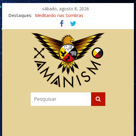
sábado, agosto 8, 2026
Destaques:
Meditando nas Sombras
Autosuficiência: A Jornada do Espírito Ancestral
Xamanismo Universal
Totens – Caminho Espiritual – Crescimento
Imaginação na Cura