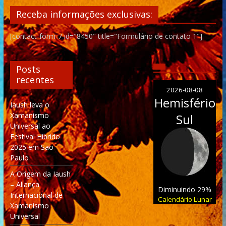
Receba informações exclusivas:
[contact-form-7 id="8450" title="Formulário de contato 1"]
Posts
recentes
2026-08-08
Hemisfério
Iaush leva o
Xamanismo
Sul
Universal ao
Festival Híbrido
2025 em São
Paulo
A Origem da Iaush
– Aliança
Diminuindo 29%
Internacional de
Calendário Lunar
Xamanismo
Universal