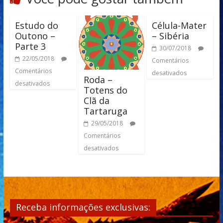
Estudo do
Célula-Mater
Outono –
– Sibéria
Parte 3
30/07/2018
22/05/2018
Comentários
Comentários
desativados
Roda –
desativados
Totens do
Clã da
Tartaruga
29/05/2018
Comentários
desativados
Receba informações exclusivas: