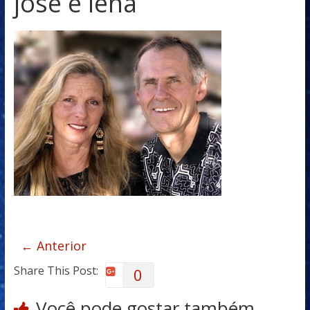
josé e lena
← Anterior
Share This Post:
0
Você pode gostar também