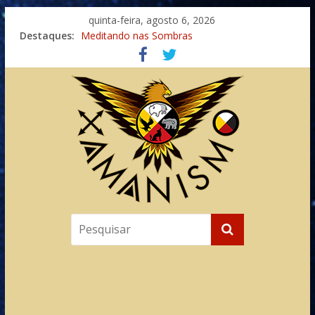
quinta-feira, agosto 6, 2026
Destaques:
Meditando nas Sombras
Autosuficiência: A Jornada do Espírito Ancestral
Xamanismo Universal
Totens – Caminho Espiritual – Crescimento
Imaginação na Cura