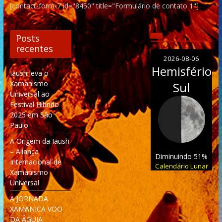
[contact-form-7 id="8450" title="Formulário de contato 1"]
Posts
recentes
2026-08-06
Hemisfério
Iaush leva o
Xamanismo
Sul
Universal ao
Festival Híbrido
2025 em São
Paulo
A Origem da Iaush
– Aliança
Diminuindo 51%
Internacional de
Calendário Lunar
Xamanismo
Universal
A JORNADA
XAMANICA VOO
DA ÁGUIA