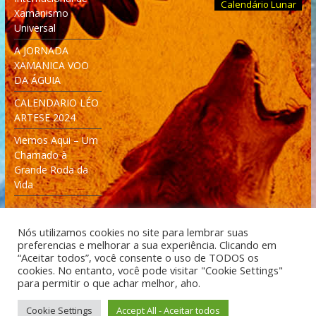
Calendário Lunar
Xamanismo
Universal
A JORNADA
XAMANICA VOO
DA ÁGUIA
CALENDARIO LÉO
ARTESE 2024
Viemos Aqui – Um
Chamado à
Grande Roda da
Vida
Nós utilizamos cookies no site para lembrar suas
preferencias e melhorar a sua experiência. Clicando em
“Aceitar todos”, você consente o uso de TODOS os
cookies. No entanto, você pode visitar "Cookie Settings"
Desenvolvido: Moleculas4D - Engenharia Espacial e
para permitir o que achar melhor, aho.
Tecnologia [moleculas4d.com.br]
Cookie Settings
Accept All - Aceitar todos