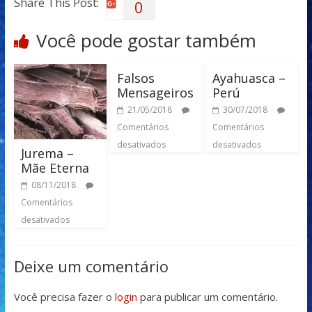
Share This Post:
0
Você pode gostar também
Falsos
Ayahuasca –
Mensageiros
Perú
21/05/2018
30/07/2018
Comentários
Comentários
desativados
desativados
Jurema –
Mãe Eterna
08/11/2018
Comentários
desativados
Deixe um comentário
Você precisa fazer o
login
para publicar um comentário.