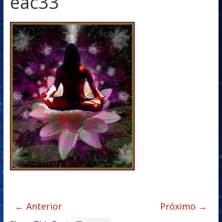
eac33
← Anterior
Próximo →