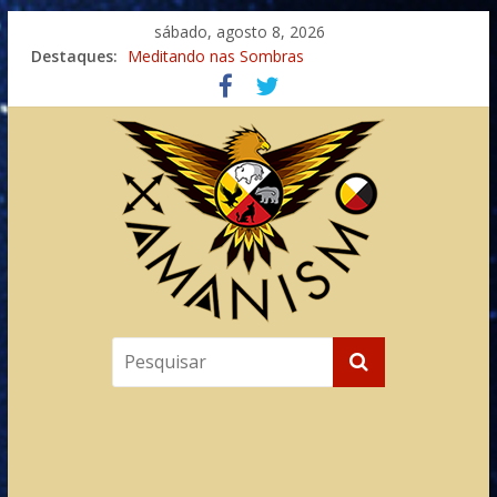
sábado, agosto 8, 2026
Destaques:
Meditando nas Sombras
Autosuficiência: A Jornada do Espírito Ancestral
Xamanismo Universal
Totens – Caminho Espiritual – Crescimento
Imaginação na Cura