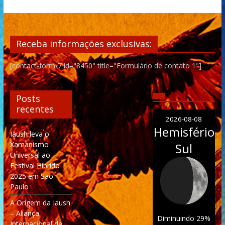
Receba informações exclusivas:
[contact-form-7 id="8450" title="Formulário de contato 1"]
Posts
recentes
2026-08-08
Hemisfério
Iaush leva o
Xamanismo
Sul
Universal ao
Festival Híbrido
2025 em São
Paulo
A Origem da Iaush
– Aliança
Diminuindo 29%
Internacional de