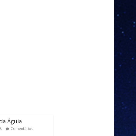
da Águia
8
Comentários