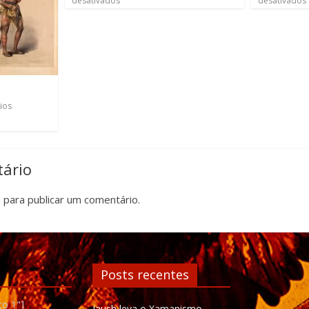
desativados
desativados
ios
ário
n
para publicar um comentário.
Posts recentes
to 1"]
Iaush leva o Xamanismo