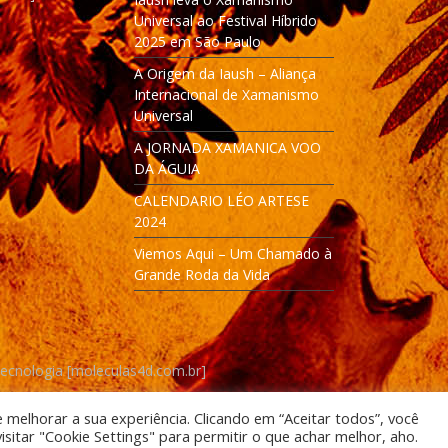
Universal ao Festival Híbrido
2025 em São Paulo
A Origem da Iaush – Aliança
Internacional de Xamanismo
Universal
A JORNADA XAMANICA VOO
DA ÁGUIA
CALENDARIO LÉO ARTESE
2024
Viemos Aqui – Um Chamado à
Grande Roda da Vida
Tecnologia [moleculas4d.com.br]
e melhorar a sua experiência. Clicando em “Aceitar todos”, você
itar "Cookie Settings" para permitir o que achar melhor, aho.