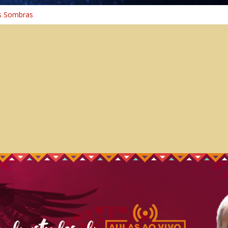
s Sombras
a: A Jornada do Espírito Ancestral
iversal
nho Espiritual – Crescimento
 Cura