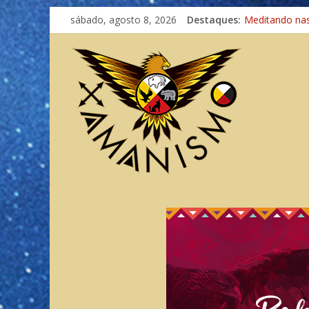
sábado, agosto 8, 2026
Destaques:
Meditando na
Autosuficiênci
Xamanismo Un
Totens – Cami
Imaginação na