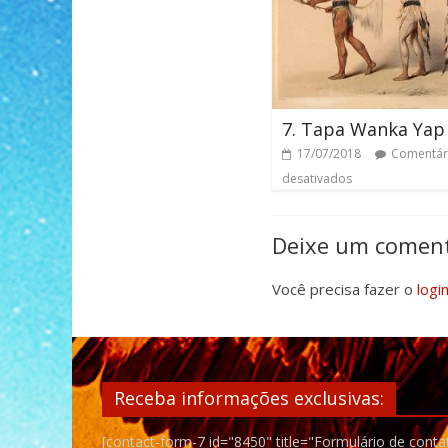
7. Tapa Wanka Yap
17/07/2018
Comentár
desativados
Deixe um coment
Você precisa fazer o
logi
Receba informações exclusivas:
[contact-form-7 id="8450" title="Formulário de conta