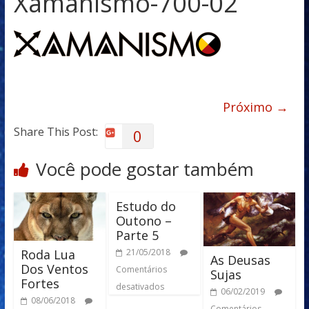
Xamanismo-700-02
Próximo →
Share This Post:
0
Você pode gostar também
Estudo do
Outono –
Parte 5
Roda Lua
21/05/2018
As Deusas
Dos Ventos
Comentários
Sujas
Fortes
desativados
06/02/2019
08/06/2018
Comentários