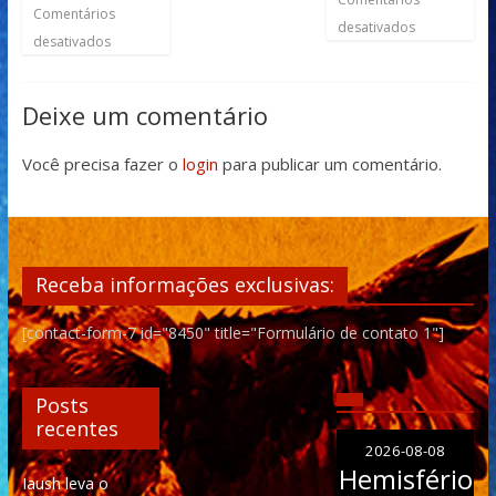
Comentários
desativados
desativados
Deixe um comentário
Você precisa fazer o
login
para publicar um comentário.
Receba informações exclusivas:
[contact-form-7 id="8450" title="Formulário de contato 1"]
Posts
recentes
2026-08-08
Hemisfério
Iaush leva o