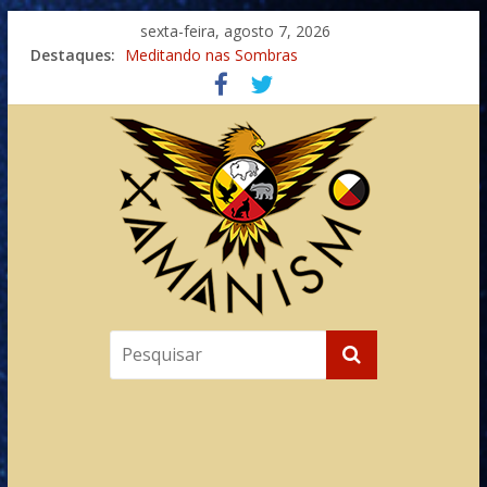
sexta-feira, agosto 7, 2026
Destaques:
Meditando nas Sombras
Autosuficiência: A Jornada do Espírito Ancestral
Xamanismo Universal
Totens – Caminho Espiritual – Crescimento
Imaginação na Cura