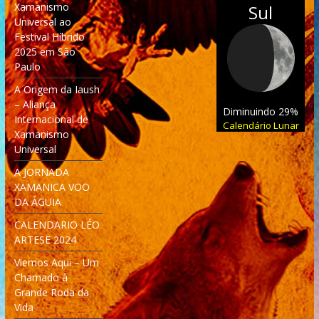
Xamanismo
Sul
Universal ao
Festival Híbrido
2025 em São
Paulo
A Origem da Iaush
– Aliança
Diminuindo 29%
Internacional de
Calendário Lunar
Xamanismo
Universal
A JORNADA
XAMANICA VOO
DA ÁGUIA
CALENDARIO LÉO
ARTESE 2024
Viemos Aqui – Um
Chamado à
Grande Roda da
Vida