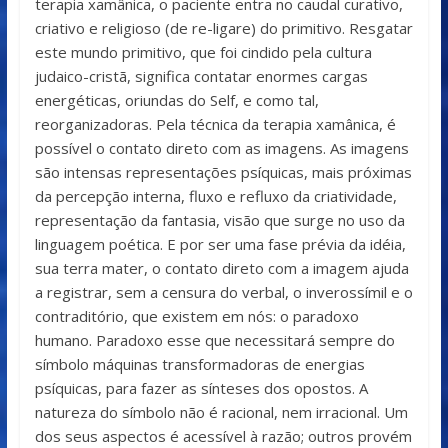
terapia xamânica, o paciente entra no caudal curativo,
criativo e religioso (de re-ligare) do primitivo. Resgatar
este mundo primitivo, que foi cindido pela cultura
judaico-cristã, significa contatar enormes cargas
energéticas, oriundas do Self, e como tal,
reorganizadoras. Pela técnica da terapia xamânica, é
possível o contato direto com as imagens. As imagens
são intensas representações psíquicas, mais próximas
da percepção interna, fluxo e refluxo da criatividade,
representação da fantasia, visão que surge no uso da
linguagem poética. E por ser uma fase prévia da idéia,
sua terra mater, o contato direto com a imagem ajuda
a registrar, sem a censura do verbal, o inverossímil e o
contraditório, que existem em nós: o paradoxo
humano. Paradoxo esse que necessitará sempre do
símbolo máquinas transformadoras de energias
psíquicas, para fazer as sínteses dos opostos. A
natureza do símbolo não é racional, nem irracional. Um
dos seus aspectos é acessível à razão; outros provém