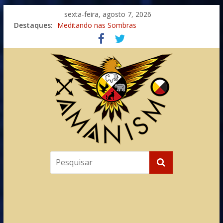
sexta-feira, agosto 7, 2026
Destaques:
Meditando nas Sombras
Autosuficiência: A Jornada do Espírito Ancestral
Xamanismo Universal
Totens – Caminho Espiritual – Crescimento
Imaginação na Cura