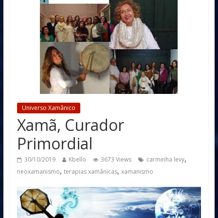
Universo Xamânico
Xamã, Curador
Primordial
,
30/10/2019
Kbello
3673 Views
carminha levy
,
,
neoxamanismo
terapias xamânicas
xamanismo