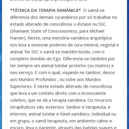
*TÉCNICA DA TERAPIA XAMÂNICA*
O xamã se
diferencia dos demais curandeiros por só trabalhar no
estado alterado de consciência: o êxtase ou SSC
(Shamanic State of Consciousness, para Michael
Harner). Neste, uma memória xamânica arquetípica
nos leva a vivenciar poderes de cura mineral, vegetal e
animal. No SSC o xamã se mantém lúcido, com o
completo domínio do Ego. Diferencia-se também por
ter sempre um animal tutelar protetor (ou muitos) a
seu serviço. E com o qual, viajando no tambor, desce
aos Mundos Profundos , ou sobe aos Mundos
Superiores. É neste estado alterado de consciência
que leva a um contato direto com o inconsciente
coletivo, que se dá a terapia xamânica. Os recursos
terapêuticos são: externos tambor e terapeuta, e
internos: animal tutelar e túnel xamânico. Individual ou
em grupo, o xamã terapeuta, em ambiente calmo e
escuro, leva o paciente, através das batidas suaves e