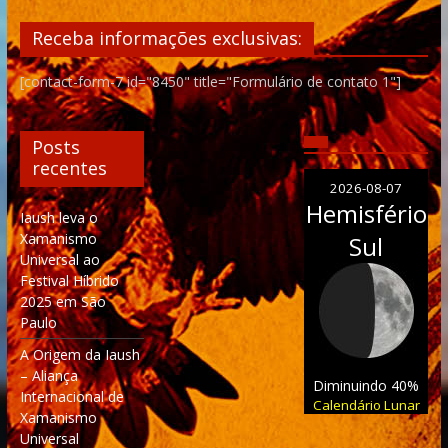
Receba informações exclusivas:
[contact-form-7 id="8450" title="Formulário de contato 1"]
Posts
recentes
2026-08-07
Hemisfério
Iaush leva o
Xamanismo
Sul
Universal ao
Festival Híbrido
2025 em São
Paulo
A Origem da Iaush
– Aliança
Diminuindo 40%
Internacional de
Calendário Lunar
Xamanismo
Universal