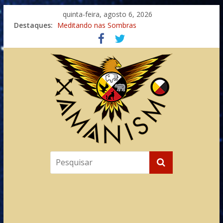
quinta-feira, agosto 6, 2026
Destaques:
Meditando nas Sombras
Autosuficiência: A Jornada do Espírito Ancestral
Xamanismo Universal
Totens – Caminho Espiritual – Crescimento
Imaginação na Cura