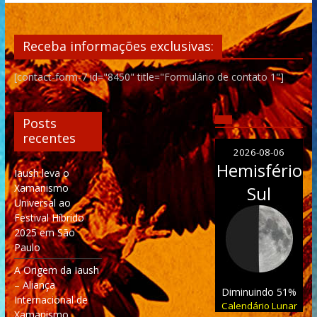
Receba informações exclusivas:
[contact-form-7 id="8450" title="Formulário de contato 1"]
Posts
recentes
2026-08-06
Hemisfério
Iaush leva o
Xamanismo
Sul
Universal ao
Festival Híbrido
2025 em São
Paulo
A Origem da Iaush
– Aliança
Diminuindo 51%
Internacional de
Calendário Lunar
Xamanismo