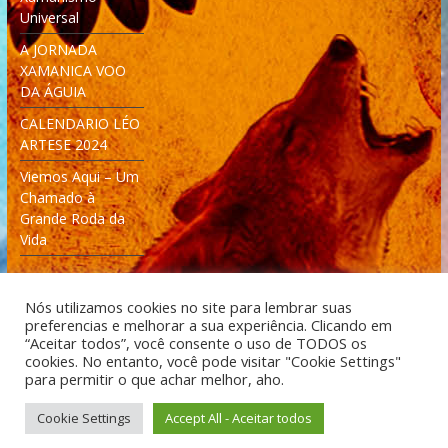
Universal
A JORNADA
XAMANICA VOO
DA ÁGUIA
CALENDARIO LÉO
ARTESE 2024
Viemos Aqui – Um
Chamado à
Grande Roda da
Vida
Nós utilizamos cookies no site para lembrar suas
preferencias e melhorar a sua experiência. Clicando em
“Aceitar todos”, você consente o uso de TODOS os
cookies. No entanto, você pode visitar "Cookie Settings"
Desenvolvido: Moleculas4D - Engenharia Espacial e
para permitir o que achar melhor, aho.
Tecnologia [moleculas4d.com.br]
Cookie Settings
Accept All - Aceitar todos