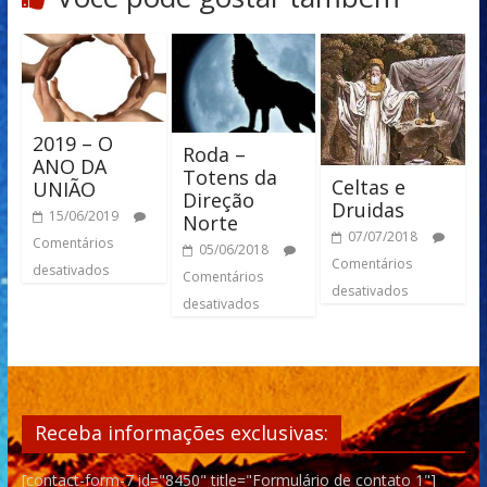
2019 – O
Roda –
ANO DA
Totens da
Celtas e
UNIÃO
Direção
Druidas
15/06/2019
Norte
07/07/2018
Comentários
05/06/2018
Comentários
desativados
Comentários
desativados
desativados
Receba informações exclusivas:
[contact-form-7 id="8450" title="Formulário de contato 1"]