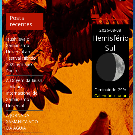
Posts
recentes
2026-08-08
Hemisfério
Iaush leva o
Xamanismo
Sul
Universal ao
Festival Híbrido
2025 em São
Paulo
A Origem da Iaush
– Aliança
Diminuindo 29%
Internacional de
Calendário Lunar
Xamanismo
Universal
A JORNADA
XAMANICA VOO
DA ÁGUIA