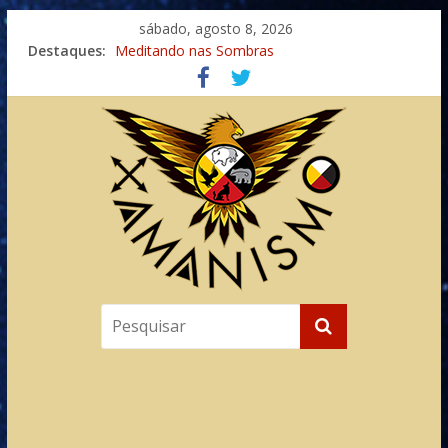
sábado, agosto 8, 2026
Destaques:
Meditando nas Sombras
Autosuficiência: A Jornada do Espírito Ancestral
Xamanismo Universal
Totens – Caminho Espiritual – Crescimento
Imaginação na Cura