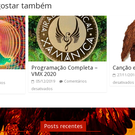
gostar também
Programação Completa –
Canção 
VMX 2020
27/11/201
05/12/2019
Comentários
desativados
ios
desativados
Posts recentes