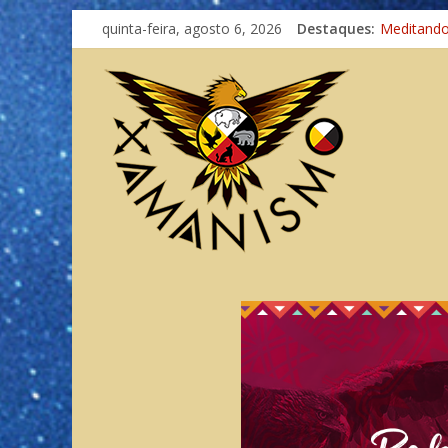
quinta-feira, agosto 6, 2026
Destaques:
Meditand
Autosufici
Xamanismo
Totens – 
Imaginaçã