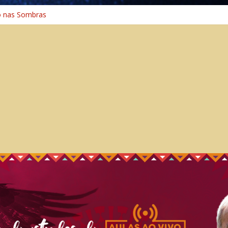
o nas Sombras
ência: A Jornada do Espírito Ancestral
 Universal
Caminho Espiritual – Crescimento
o na Cura