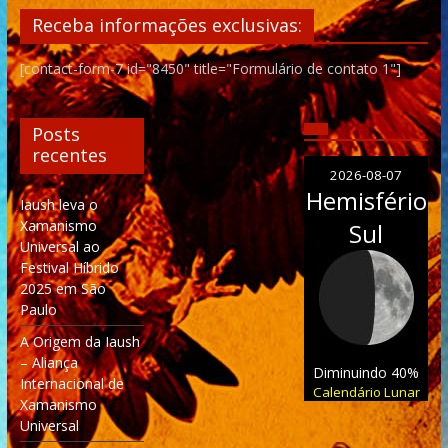
Receba informações exclusivas:
[contact-form-7 id="8450" title="Formulário de contato 1"]
Posts
recentes
2026-08-07
Hemisfério
Iaush leva o
Xamanismo
Sul
Universal ao
Festival Híbrido
2025 em São
Paulo
A Origem da Iaush
– Aliança
Diminuindo 40%
Internacional de
Calendário Lunar
Xamanismo
Universal