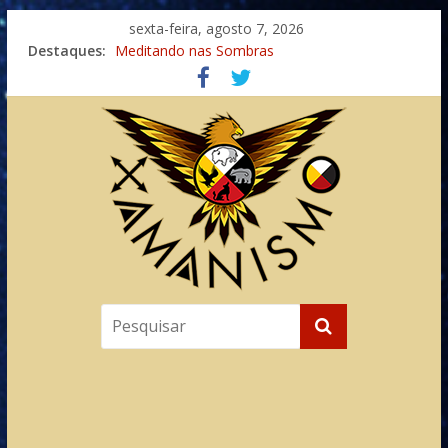
sexta-feira, agosto 7, 2026
Destaques:
Meditando nas Sombras
Autosuficiência: A Jornada do Espírito Ancestral
Xamanismo Universal
Totens – Caminho Espiritual – Crescimento
Imaginação na Cura