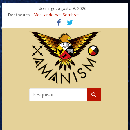
domingo, agosto 9, 2026
Destaques:
Meditando nas Sombras
Autosuficiência: A Jornada do Espírito Ancestral
Xamanismo Universal
Totens – Caminho Espiritual – Crescimento
Imaginação na Cura