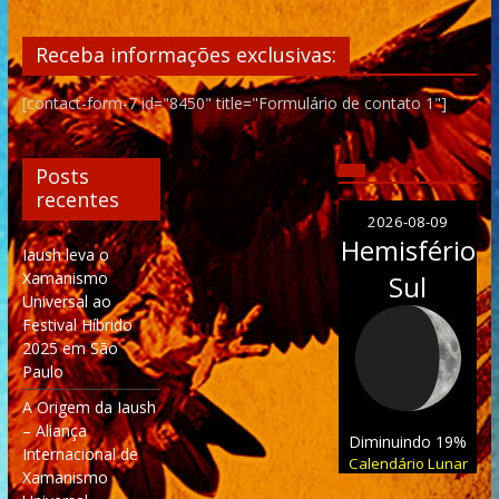
Receba informações exclusivas:
[contact-form-7 id="8450" title="Formulário de contato 1"]
Posts
recentes
2026-08-09
Hemisfério
Iaush leva o
Xamanismo
Sul
Universal ao
Festival Híbrido
2025 em São
Paulo
A Origem da Iaush
– Aliança
Diminuindo 19%
Internacional de
Calendário Lunar
Xamanismo