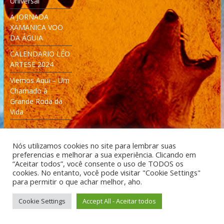
Universal
A JORNADA
XAMANICA VOO
DA ÁGUIA
CALENDARIO LÉO
ARTESE 2024
Viemos Aqui – Um
Chamado à
Grande Roda da
Vida
Nós utilizamos cookies no site para lembrar suas
preferencias e melhorar a sua experiência. Clicando em
“Aceitar todos”, você consente o uso de TODOS os
cookies. No entanto, você pode visitar "Cookie Settings"
Desenvolvido: Moleculas4D - Engenharia Espacial e
para permitir o que achar melhor, aho.
Tecnologia [moleculas4d.com.br]
Cookie Settings
Accept All - Aceitar todos