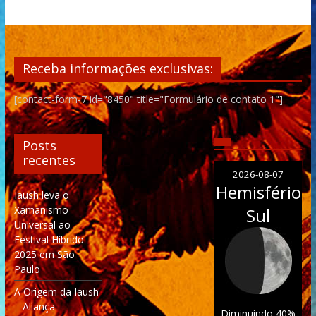
Receba informações exclusivas:
[contact-form-7 id="8450" title="Formulário de contato 1"]
Posts
recentes
2026-08-07
Hemisfério
Iaush leva o
Xamanismo
Sul
Universal ao
Festival Híbrido
2025 em São
Paulo
A Origem da Iaush
– Aliança
Diminuindo 40%