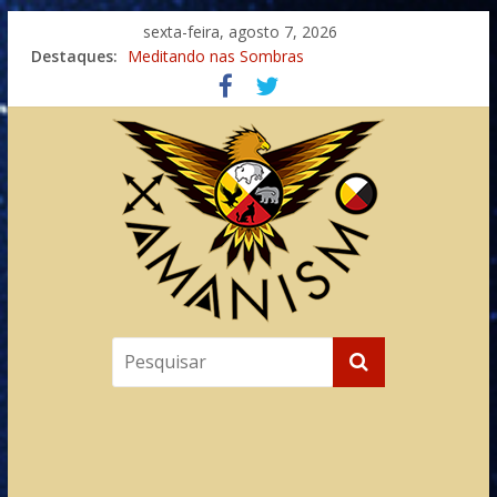
sexta-feira, agosto 7, 2026
Destaques:
Meditando nas Sombras
Autosuficiência: A Jornada do Espírito Ancestral
Xamanismo Universal
Totens – Caminho Espiritual – Crescimento
Imaginação na Cura