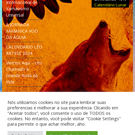
Internacional de
Calendário Lunar
Xamanismo
Universal
A JORNADA
XAMANICA VOO
DA ÁGUIA
CALENDARIO LÉO
ARTESE 2024
Viemos Aqui – Um
Chamado à
Grande Roda da
Vida
Nós utilizamos cookies no site para lembrar suas
preferencias e melhorar a sua experiência. Clicando em
“Aceitar todos”, você consente o uso de TODOS os
cookies. No entanto, você pode visitar "Cookie Settings"
Desenvolvido: Moleculas4D - Engenharia Espacial e
para permitir o que achar melhor, aho.
Tecnologia [moleculas4d.com.br]