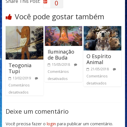
Share This Post:
0
Você pode gostar também
Iluminação
O Espírito
de Buda
Animal
Teogonia
15/05/2018
21/05/2018
Tupi
Comentários
Comentários
13/02/2019
desativados
desativados
Comentários
desativados
Deixe um comentário
Você precisa fazer o
login
para publicar um comentário.