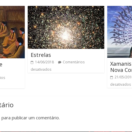
Estrelas
14/06/2018
Comentários
Xamanis
e
Nova Co
desativados
21/05/201
ios
desativados
ário
n
para publicar um comentário.