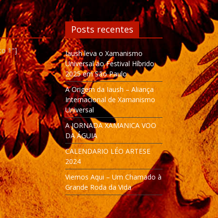
Posts recentes
to 1"]
Iaush leva o Xamanismo
Universal ao Festival Híbrido
2025 em São Paulo
A Origem da Iaush – Aliança
Internacional de Xamanismo
Universal
A JORNADA XAMANICA VOO
DA ÁGUIA
CALENDARIO LÉO ARTESE
2024
Viemos Aqui – Um Chamado à
Grande Roda da Vida