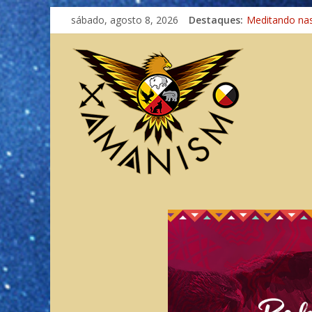
sábado, agosto 8, 2026
Destaques:
Meditando na
Autosuficiênci
Xamanismo Un
Totens – Cami
Imaginação na