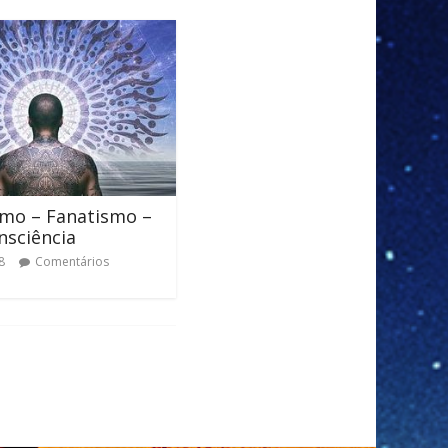
mo – Fanatismo –
nsciência
8
Comentários