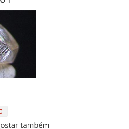
0
gostar também