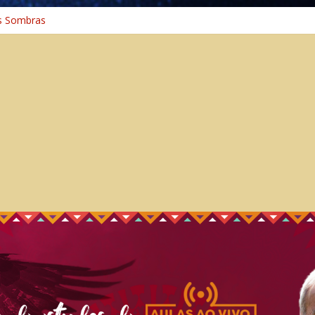
s Sombras
a: A Jornada do Espírito Ancestral
iversal
nho Espiritual – Crescimento
 Cura