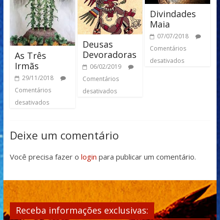
Divindades
Maia
07/07/2018
Deusas
Comentários
Devoradoras
As Três
desativados
Irmãs
06/02/2019
29/11/2018
Comentários
Comentários
desativados
desativados
Deixe um comentário
Você precisa fazer o
login
para publicar um comentário.
Receba informações exclusivas: