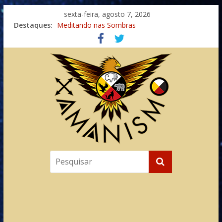
sexta-feira, agosto 7, 2026
Destaques:
Meditando nas Sombras
Autosuficiência: A Jornada do Espírito Ancestral
Xamanismo Universal
Totens – Caminho Espiritual – Crescimento
Imaginação na Cura