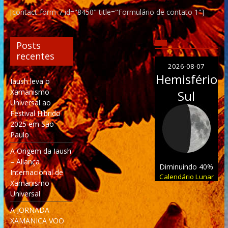
[contact-form-7 id="8450" title="Formulário de contato 1"]
Posts
recentes
2026-08-07
Hemisfério
Iaush leva o
Xamanismo
Sul
Universal ao
Festival Híbrido
2025 em São
Paulo
A Origem da Iaush
– Aliança
Diminuindo 40%
Internacional de
Calendário Lunar
Xamanismo
Universal
A JORNADA
XAMANICA VOO