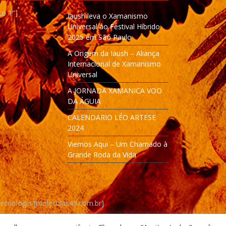
to 1"]
Iaush leva o Xamanismo
Universal ao Festival Híbrido
2025 em São Paulo
A Origem da Iaush – Aliança
Internacional de Xamanismo
Universal
A JORNADA XAMANICA VOO
DA ÁGUIA
CALENDARIO LÉO ARTESE
2024
Viemos Aqui – Um Chamado à
Grande Roda da Vida
Tecnologia [moleculas4d.com.br]