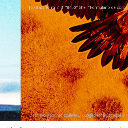
[contact-form-7 id="8450" title="Formulário de conta
Desenvolvido: Moleculas4D - Engenharia Espacial e 