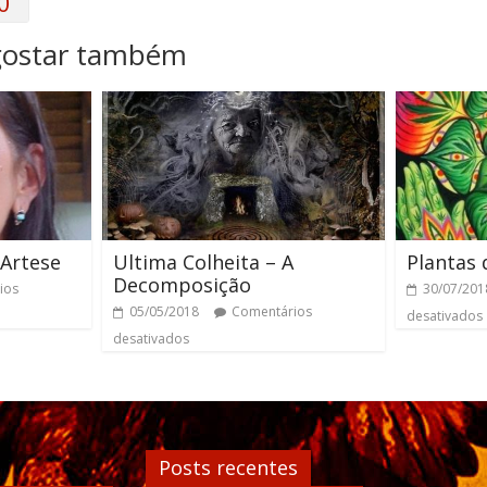
0
gostar também
 Artese
Ultima Colheita – A
Plantas 
Decomposição
ios
30/07/201
05/05/2018
Comentários
desativados
desativados
Posts recentes