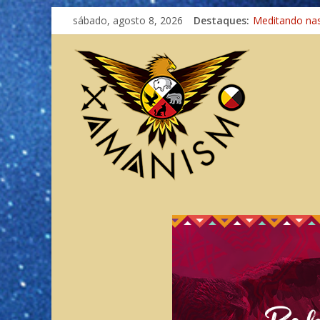
sábado, agosto 8, 2026
Destaques:
Meditando na
Autosuficiênci
Xamanismo Un
Totens – Cami
Imaginação na