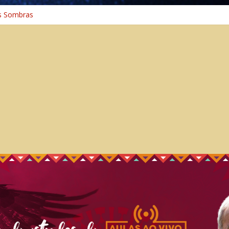
s Sombras
a: A Jornada do Espírito Ancestral
iversal
nho Espiritual – Crescimento
 Cura