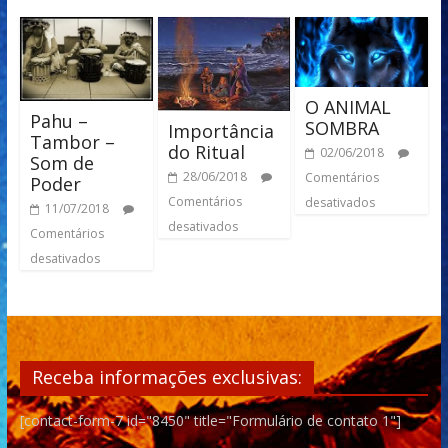
O ANIMAL
Pahu –
SOMBRA
Importância
Tambor –
do Ritual
02/06/2018
Som de
28/06/2018
Comentários
Poder
Comentários
desativados
11/07/2018
desativados
Comentários
desativados
Receba informações exclusivas:
[contact-form-7 id="8450" title="Formulário de contato 1"]