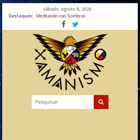
sábado, agosto 8, 2026
Destaques:
Meditando nas Sombras
Autosuficiência: A Jornada do Espírito Ancestral
Xamanismo Universal
Totens – Caminho Espiritual – Crescimento
Imaginação na Cura