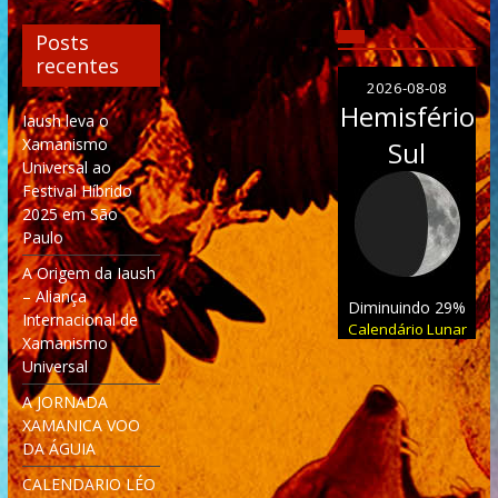
Posts
recentes
2026-08-08
Hemisfério
Iaush leva o
Xamanismo
Sul
Universal ao
Festival Híbrido
2025 em São
Paulo
A Origem da Iaush
– Aliança
Diminuindo 29%
Internacional de
Calendário Lunar
Xamanismo
Universal
A JORNADA
XAMANICA VOO
DA ÁGUIA
CALENDARIO LÉO