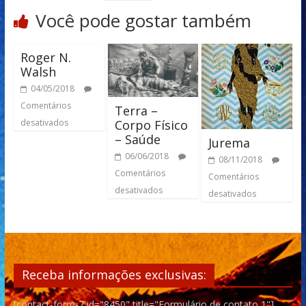
Você pode gostar também
Roger N.
Walsh
04/05/2018
Comentários
Terra –
Corpo Físico
desativados
– Saúde
Jurema
06/06/2018
08/11/2018
Comentários
Comentários
desativados
desativados
Receba informações exclusivas:
[contact-form-7 id="8450" title="Formulário de contato 1"]