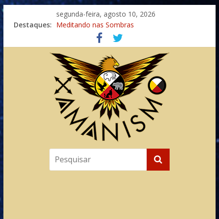
segunda-feira, agosto 10, 2026
Destaques:
Meditando nas Sombras
Autosuficiência: A Jornada do Espírito Ancestral
Xamanismo Universal
Totens – Caminho Espiritual – Crescimento
Imaginação na Cura