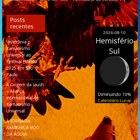
Posts
recentes
2026-08-10
Hemisfério
Iaush leva o
Xamanismo
Sul
Universal ao
Festival Híbrido
2025 em São
Paulo
A Origem da Iaush
– Aliança
Diminuindo 10%
Internacional de
Calendário Lunar
Xamanismo
Universal
A JORNADA
XAMANICA VOO
DA ÁGUIA