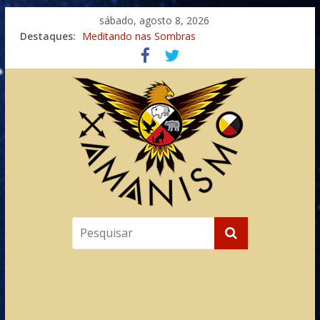
sábado, agosto 8, 2026
Destaques:
Meditando nas Sombras
Autosuficiência: A Jornada do Espírito Ancestral
Xamanismo Universal
Totens – Caminho Espiritual – Crescimento
Imaginação na Cura