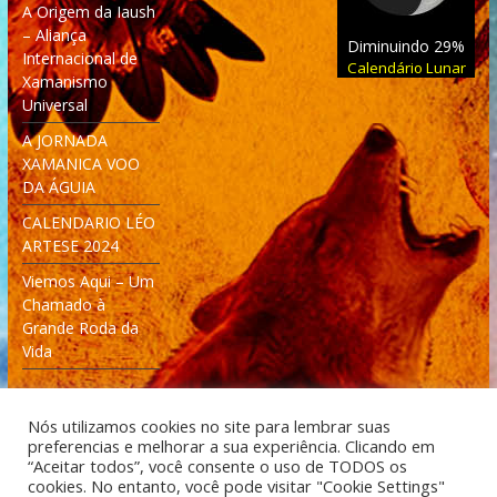
A Origem da Iaush
– Aliança
Diminuindo 29%
Internacional de
Calendário Lunar
Xamanismo
Universal
A JORNADA
XAMANICA VOO
DA ÁGUIA
CALENDARIO LÉO
ARTESE 2024
Viemos Aqui – Um
Chamado à
Grande Roda da
Vida
Nós utilizamos cookies no site para lembrar suas
preferencias e melhorar a sua experiência. Clicando em
“Aceitar todos”, você consente o uso de TODOS os
cookies. No entanto, você pode visitar "Cookie Settings"