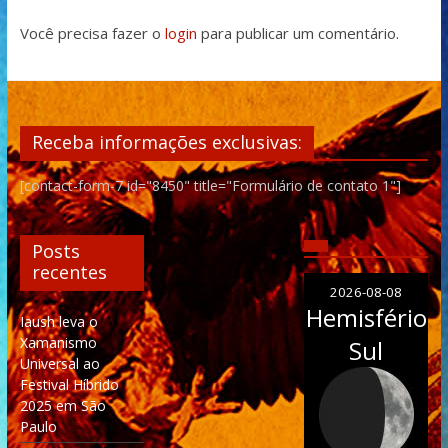
Você precisa fazer o
login
para publicar um comentário.
Receba informações exclusivas:
[contact-form-7 id="8450" title="Formulário de contato 1"]
Posts
recentes
2026-08-08
Hemisfério
Iaush leva o
Xamanismo
Sul
Universal ao
Festival Híbrido
2025 em São
Paulo