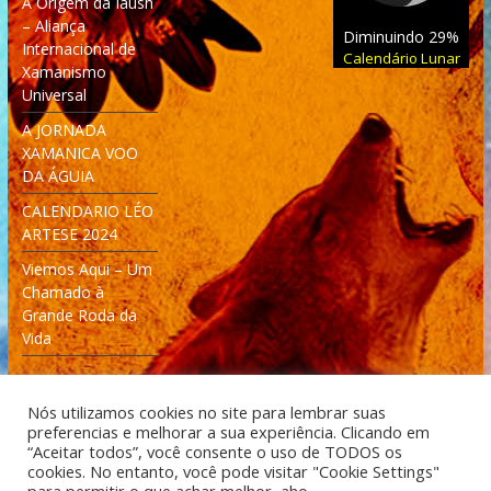
A Origem da Iaush
– Aliança
Diminuindo 29%
Internacional de
Calendário Lunar
Xamanismo
Universal
A JORNADA
XAMANICA VOO
DA ÁGUIA
CALENDARIO LÉO
ARTESE 2024
Viemos Aqui – Um
Chamado à
Grande Roda da
Vida
Nós utilizamos cookies no site para lembrar suas
preferencias e melhorar a sua experiência. Clicando em
“Aceitar todos”, você consente o uso de TODOS os
cookies. No entanto, você pode visitar "Cookie Settings"
Desenvolvido: Moleculas4D - Engenharia Espacial e