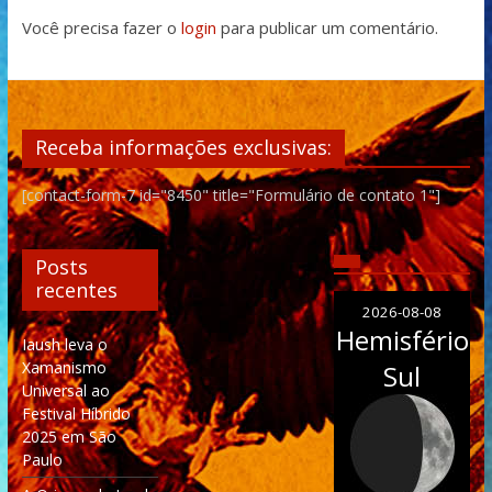
Você precisa fazer o
login
para publicar um comentário.
Receba informações exclusivas:
[contact-form-7 id="8450" title="Formulário de contato 1"]
Posts
recentes
2026-08-08
Hemisfério
Iaush leva o
Xamanismo
Sul
Universal ao
Festival Híbrido
2025 em São
Paulo