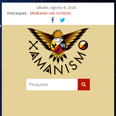
sábado, agosto 8, 2026
Destaques:
Meditando nas Sombras
Autosuficiência: A Jornada do Espírito Ancestral
Xamanismo Universal
Totens – Caminho Espiritual – Crescimento
Imaginação na Cura