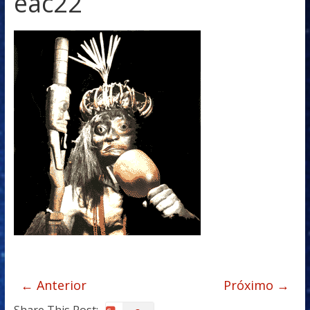
eac22
← Anterior
Próximo →