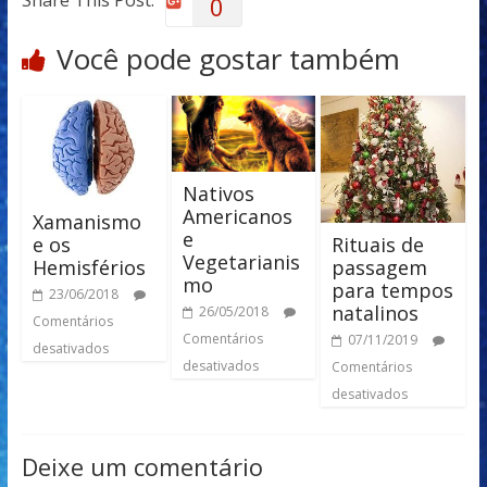
Share This Post:
0
Você pode gostar também
Nativos
Americanos
Xamanismo
e
e os
Rituais de
Vegetarianis
Hemisférios
passagem
mo
para tempos
23/06/2018
natalinos
26/05/2018
Comentários
Comentários
07/11/2019
desativados
desativados
Comentários
desativados
Deixe um comentário