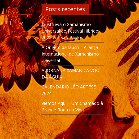
Posts recentes
to 1"]
Iaush leva o Xamanismo
Universal ao Festival Híbrido
2025 em São Paulo
A Origem da Iaush – Aliança
Internacional de Xamanismo
Universal
A JORNADA XAMANICA VOO
DA ÁGUIA
CALENDARIO LÉO ARTESE
2024
Viemos Aqui – Um Chamado à
Grande Roda da Vida