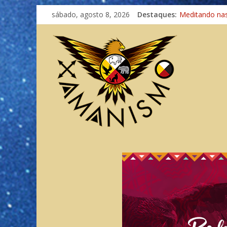
sábado, agosto 8, 2026
Destaques:
Meditando na
Autosuficiênci
Xamanismo Un
Totens – Cami
Imaginação na