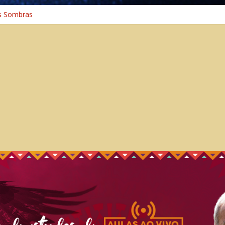
s Sombras
a: A Jornada do Espírito Ancestral
iversal
nho Espiritual – Crescimento
 Cura