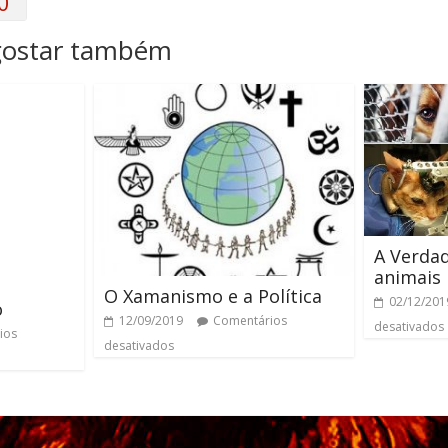
0
gostar também
A Verda
animais
O Xamanismo e a Política
02/12/201
o
12/09/2019
Comentários
desativados
ios
desativados