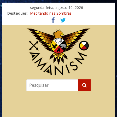
segunda-feira, agosto 10, 2026
Destaques:
Meditando nas Sombras
Autosuficiência: A Jornada do Espírito Ancestral
Xamanismo Universal
Totens – Caminho Espiritual – Crescimento
Imaginação na Cura