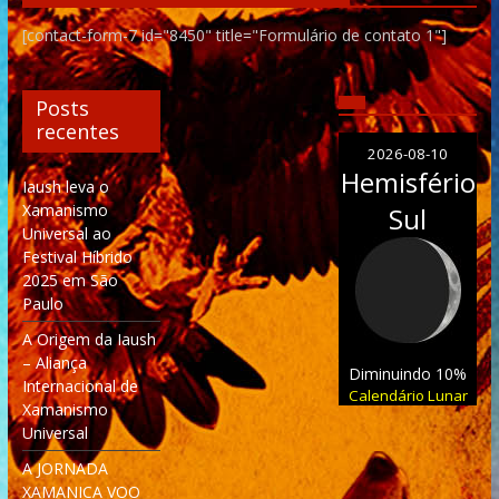
[contact-form-7 id="8450" title="Formulário de contato 1"]
Posts
recentes
2026-08-10
Hemisfério
Iaush leva o
Xamanismo
Sul
Universal ao
Festival Híbrido
2025 em São
Paulo
A Origem da Iaush
– Aliança
Diminuindo 10%
Internacional de
Calendário Lunar
Xamanismo
Universal
A JORNADA
XAMANICA VOO