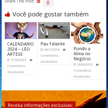
Share This Post:
0
Você pode gostar também
Pau Falante
CALENDARIO
Pondo a
2024 – LÉO
06/12/2018
Alma no
ARTESE
Comentários
Negócio
21/09/2023
desativados
26/06/2018
Comentários
Comentários
desativados
desativados
Receba informações exclusivas: