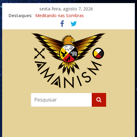
sexta-feira, agosto 7, 2026
Destaques:
Meditando nas Sombras
Autosuficiência: A Jornada do Espírito Ancestral
Xamanismo Universal
Totens – Caminho Espiritual – Crescimento
Imaginação na Cura