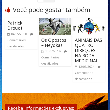
Você pode gostar também
Patrick
Drouot
04/05/2018
Os Opostos
ANIMAIS DAS
Comentários
– Heyokas
QUATRO
desativados
DIREÇOES
30/07/2018
NA RODA
Comentários
MEDICINAL
desativados
12/03/2024
Comentários
desativados
Receba informações exclusivas: