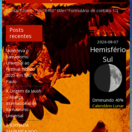
[contact-form-7 id="8450" title="Formulário de contato 1"]
Posts
recentes
2026-08-07
Hemisfério
Iaush leva o
Xamanismo
Sul
Universal ao
Festival Híbrido
2025 em São
Paulo
A Origem da Iaush
– Aliança
Diminuindo 40%
Internacional de
Calendário Lunar
Xamanismo
Universal
A JORNADA
XAMANICA VOO