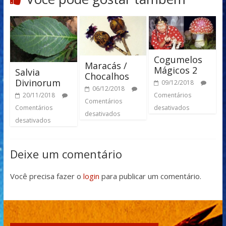
Cogumelos
Maracás /
Mágicos 2
Salvia
Chocalhos
Divinorum
09/12/2018
06/12/2018
20/11/2018
Comentários
Comentários
Comentários
desativados
desativados
desativados
Deixe um comentário
Você precisa fazer o
login
para publicar um comentário.