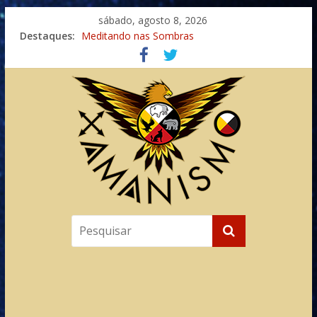
sábado, agosto 8, 2026
Destaques:
Meditando nas Sombras
Autosuficiência: A Jornada do Espírito Ancestral
Xamanismo Universal
Totens – Caminho Espiritual – Crescimento
Imaginação na Cura