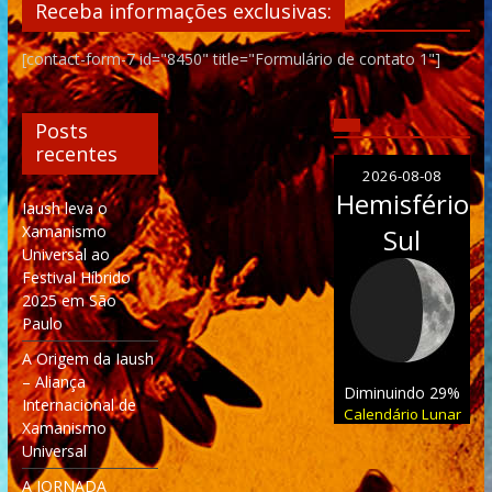
Receba informações exclusivas:
[contact-form-7 id="8450" title="Formulário de contato 1"]
Posts
recentes
2026-08-08
Hemisfério
Iaush leva o
Xamanismo
Sul
Universal ao
Festival Híbrido
2025 em São
Paulo
A Origem da Iaush
– Aliança
Diminuindo 29%
Internacional de
Calendário Lunar
Xamanismo
Universal
A JORNADA