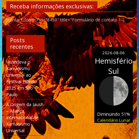
Receba informações exclusivas:
[contact-form-7 id="8450" title="Formulário de contato 1"]
Posts
recentes
2026-08-06
Hemisfério
Iaush leva o
Xamanismo
Sul
Universal ao
Festival Híbrido
2025 em São
Paulo
A Origem da Iaush
– Aliança
Diminuindo 51%
Internacional de
Calendário Lunar
Xamanismo
Universal