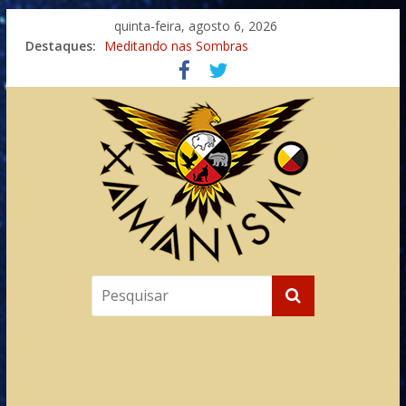
quinta-feira, agosto 6, 2026
Destaques:
Meditando nas Sombras
Autosuficiência: A Jornada do Espírito Ancestral
Xamanismo Universal
Totens – Caminho Espiritual – Crescimento
Imaginação na Cura