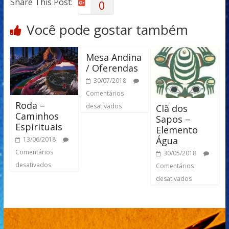
Share This Post:
0
Você pode gostar também
Mesa Andina
/ Oferendas
30/07/2018
Comentários
Roda –
desativados
Clã dos
Caminhos
Sapos –
Espirituais
Elemento
Água
13/06/2018
Comentários
30/05/2018
desativados
Comentários
desativados