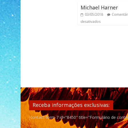
Michael Harner
03/05/2018
Comentár
desativados
Receba informações exclusivas:
[contact-form-7 id="8450" title="Formulário de conta