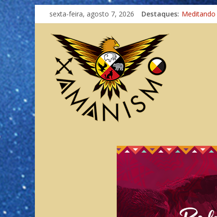
sexta-feira, agosto 7, 2026
Destaques:
Meditando
Autosuficiê
Xamanismo
Totens – C
Imaginação