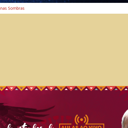
 nas Sombras
ncia: A Jornada do Espírito Ancestral
 Universal
aminho Espiritual – Crescimento
 na Cura