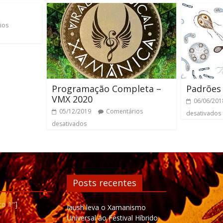
ios
Programação Completa –
Padrões
VMX 2020
06/06/201
05/12/2019
Comentários
desativados
desativados
Posts recentes
to 1"]
Iaush leva o Xamanismo
Universal ao Festival Híbrido