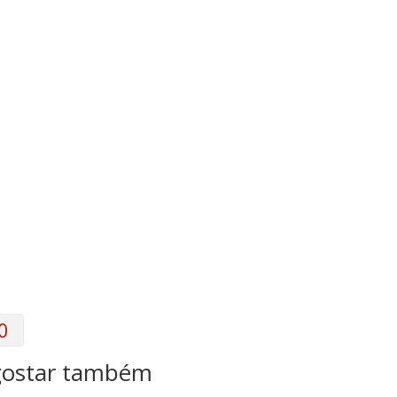
0
gostar também