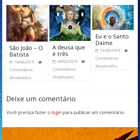
Eu e o Santo
Daime
A deusa que
São João – O
15/05/2019
é três
Batista
Comentários
04/02/2019
19/06/2019
desativados
Comentários
Comentários
desativados
desativados
Deixe um comentário
Você precisa fazer o
login
para publicar um comentário.