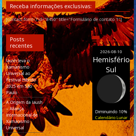
Receba informações exclusivas:
[contact-form-7 id="8450" title="Formulário de contato 1"]
Posts
recentes
2026-08-10
Hemisfério
Iaush leva o
Xamanismo
Sul
Universal ao
Festival Híbrido
2025 em São
Paulo
A Origem da Iaush
– Aliança
Diminuindo 10%
Internacional de
Calendário Lunar
Xamanismo
Universal