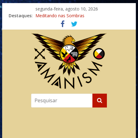
segunda-feira, agosto 10, 2026
Destaques:
Meditando nas Sombras
Autosuficiência: A Jornada do Espírito Ancestral
Xamanismo Universal
Totens – Caminho Espiritual – Crescimento
Imaginação na Cura