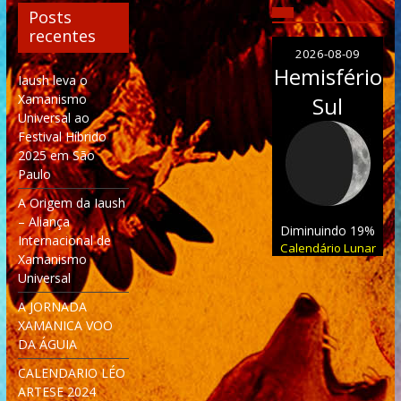
Posts
recentes
2026-08-09
Hemisfério
Iaush leva o
Xamanismo
Sul
Universal ao
Festival Híbrido
2025 em São
Paulo
A Origem da Iaush
– Aliança
Diminuindo 19%
Internacional de
Calendário Lunar
Xamanismo
Universal
A JORNADA
XAMANICA VOO
DA ÁGUIA
CALENDARIO LÉO
ARTESE 2024