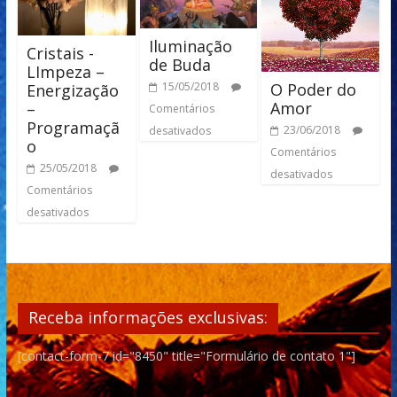
Iluminação
Cristais -
de Buda
LImpeza –
O Poder do
15/05/2018
Energização
Amor
–
Comentários
Programaçã
23/06/2018
desativados
o
Comentários
25/05/2018
desativados
Comentários
desativados
Receba informações exclusivas:
[contact-form-7 id="8450" title="Formulário de contato 1"]