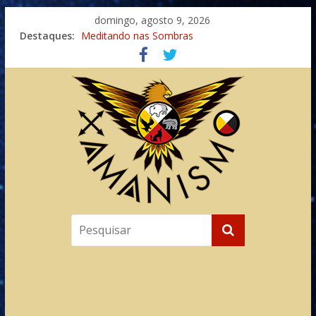
domingo, agosto 9, 2026
Destaques:
Meditando nas Sombras
Autosuficiência: A Jornada do Espírito Ancestral
Xamanismo Universal
Totens – Caminho Espiritual – Crescimento
Imaginação na Cura