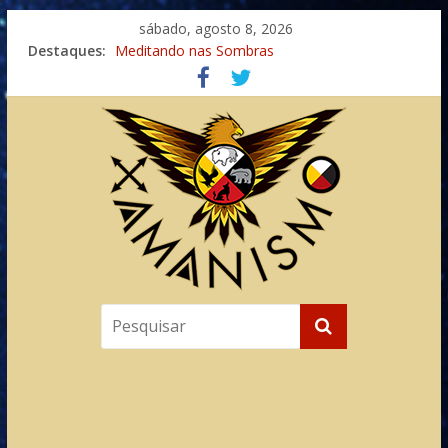
sábado, agosto 8, 2026
Destaques:
Meditando nas Sombras
Autosuficiência: A Jornada do Espírito Ancestral
Xamanismo Universal
Totens – Caminho Espiritual – Crescimento
Imaginação na Cura