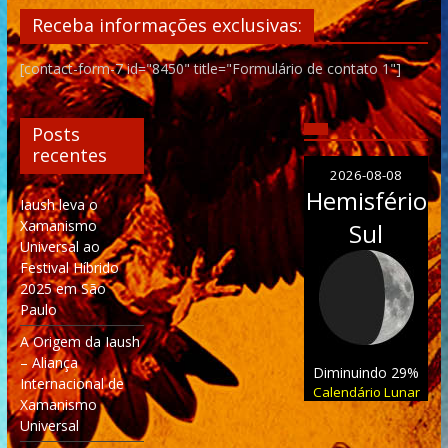
Receba informações exclusivas:
[contact-form-7 id="8450" title="Formulário de contato 1"]
Posts
recentes
2026-08-08
Hemisfério
Iaush leva o
Xamanismo
Sul
Universal ao
Festival Híbrido
2025 em São
Paulo
A Origem da Iaush
– Aliança
Diminuindo 29%
Internacional de
Calendário Lunar
Xamanismo
Universal