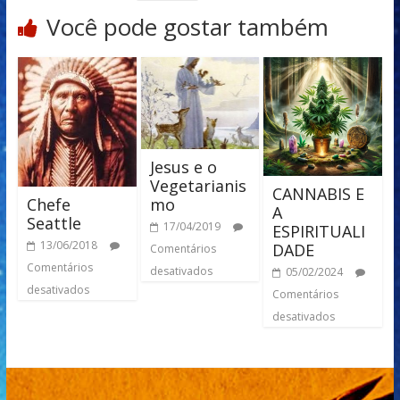
Você pode gostar também
Jesus e o
Vegetarianis
CANNABIS E
mo
Chefe
A
Seattle
17/04/2019
ESPIRITUALI
13/06/2018
DADE
Comentários
Comentários
desativados
05/02/2024
desativados
Comentários
desativados