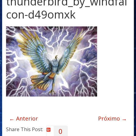
thunderbird_by_windfal
con-d49omxk
← Anterior
Próximo →
Share This Post:
0