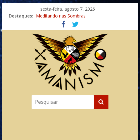
sexta-feira, agosto 7, 2026
Destaques:
Meditando nas Sombras
Autosuficiência: A Jornada do Espírito Ancestral
Xamanismo Universal
Totens – Caminho Espiritual – Crescimento
Imaginação na Cura