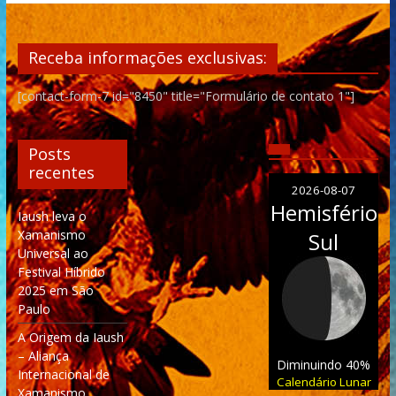
Receba informações exclusivas:
[contact-form-7 id="8450" title="Formulário de contato 1"]
Posts
recentes
2026-08-07
Hemisfério
Iaush leva o
Xamanismo
Sul
Universal ao
Festival Híbrido
2025 em São
Paulo
A Origem da Iaush
– Aliança
Diminuindo 40%
Internacional de
Calendário Lunar
Xamanismo