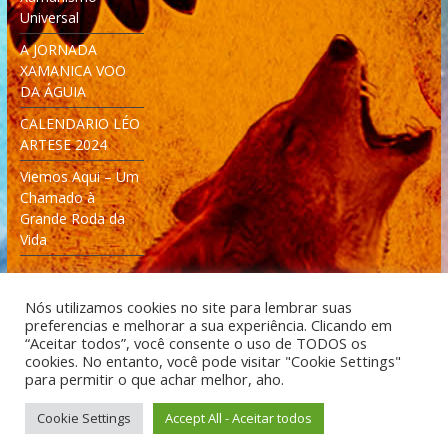
Universal
A JORNADA
XAMANICA VOO
DA ÁGUIA
CALENDARIO LÉO
ARTESE 2024
Viemos Aqui – Um
Chamado à
Grande Roda da
Vida
Nós utilizamos cookies no site para lembrar suas
preferencias e melhorar a sua experiência. Clicando em
“Aceitar todos”, você consente o uso de TODOS os
cookies. No entanto, você pode visitar "Cookie Settings"
Desenvolvido: Moleculas4D - Engenharia Espacial e
para permitir o que achar melhor, aho.
Tecnologia [moleculas4d.com.br]
Cookie Settings
Accept All - Aceitar todos