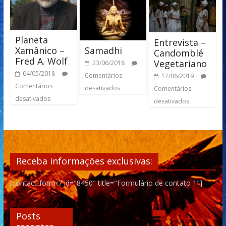
Planeta
Entrevista –
Samadhi
Xamânico –
Candomblé
Fred A. Wolf
Vegetariano
23/06/2018
04/05/2018
Comentários
17/06/2019
Comentários
desativados
Comentários
desativados
desativados
Receba informações exclusivas:
[contact-form-7 id="8450" title="Formulário de contato 1"]
Posts