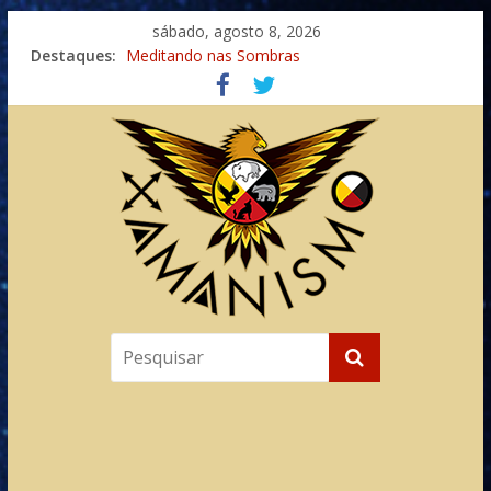
sábado, agosto 8, 2026
Destaques:
Meditando nas Sombras
Autosuficiência: A Jornada do Espírito Ancestral
Xamanismo Universal
Totens – Caminho Espiritual – Crescimento
Imaginação na Cura