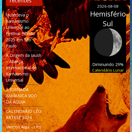
recentes
2026-08-08
Hemisfério
Iaush leva o
Xamanismo
Sul
Universal ao
Festival Híbrido
2025 em São
Paulo
A Origem da Iaush
– Aliança
Diminuindo 29%
Internacional de
Calendário Lunar
Xamanismo
Universal
A JORNADA
XAMANICA VOO
DA ÁGUIA
CALENDARIO LÉO
ARTESE 2024
Viemos Aqui – Um