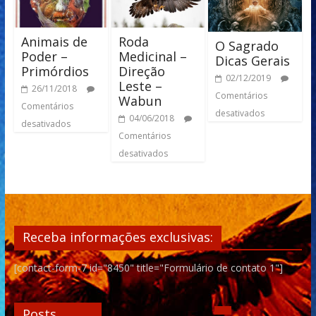
Animais de
Roda
O Sagrado
Poder –
Medicinal –
Dicas Gerais
Primórdios
Direção
02/12/2019
Leste –
26/11/2018
Comentários
Wabun
Comentários
desativados
04/06/2018
desativados
Comentários
desativados
Receba informações exclusivas:
[contact-form-7 id="8450" title="Formulário de contato 1"]
Posts