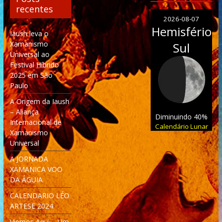
recentes
2026-08-07
Hemisfério
Iaush leva o
Xamanismo
Sul
Universal ao
Festival Híbrido
2025 em São
Paulo
A Origem da Iaush
– Aliança
Diminuindo 40%
Internacional de
Calendário Lunar
Xamanismo
Universal
A JORNADA
XAMANICA VOO
DA ÁGUIA
CALENDARIO LÉO
ARTESE 2024
Viemos Aqui – Um