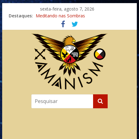
sexta-feira, agosto 7, 2026
Destaques:
Meditando nas Sombras
Autosuficiência: A Jornada do Espírito Ancestral
Xamanismo Universal
Totens – Caminho Espiritual – Crescimento
Imaginação na Cura