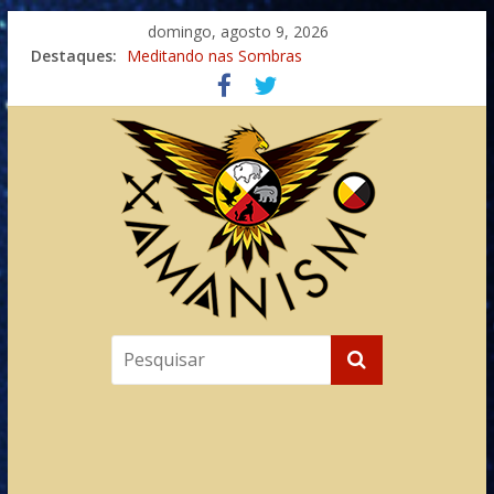
domingo, agosto 9, 2026
Destaques:
Meditando nas Sombras
Autosuficiência: A Jornada do Espírito Ancestral
Xamanismo Universal
Totens – Caminho Espiritual – Crescimento
Imaginação na Cura