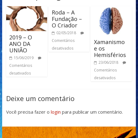
Roda – A
Fundação –
O Criador
02/05/2018
2019 – O
Comentários
Xamanismo
ANO DA
e os
desativados
UNIÃO
Hemisférios
15/06/2019
23/06/2018
Comentários
Comentários
desativados
desativados
Deixe um comentário
Você precisa fazer o
login
para publicar um comentário.