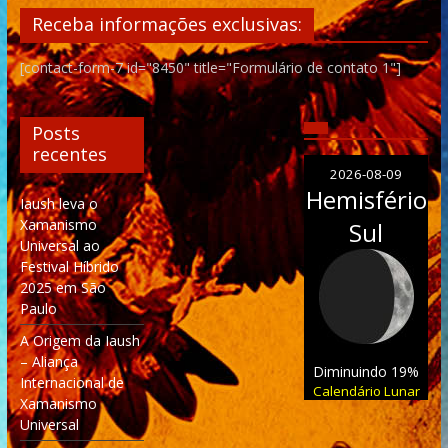
Receba informações exclusivas:
[contact-form-7 id="8450" title="Formulário de contato 1"]
Posts
recentes
2026-08-09
Hemisfério
Iaush leva o
Xamanismo
Sul
Universal ao
Festival Híbrido
2025 em São
Paulo
A Origem da Iaush
– Aliança
Diminuindo 19%
Internacional de
Calendário Lunar
Xamanismo
Universal